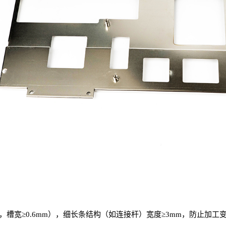
m 时，槽宽≥0.6mm），细长条结构（如连接杆）宽度≥3mm，防止加