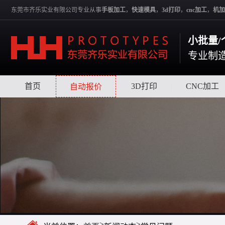
东莞市齐乐实业有限公司专业从事
手板加工
，
快速模具
，
3d打印
，
cnc加工
，
机加
小批量/
专业制
首页
|
|
3D打印
|
CNC加工
自动报价
>
>