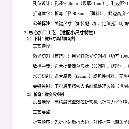
孔位设计：孔径≥0.8mm（板厚≤1mm），孔边距
折弯优化：折弯半径≥0.3mm（薄料），翻边高度≥1
公差标注
：关键尺寸（如装配卡扣、定位孔）明确
2. 核心加工工艺（适配小尺寸特性）
（1）下料：微尺寸高精度切割
工艺选择：
激光切割（首选）：用光纤激光切割机（功率 1000~3
数控冲裁：适合批量简单形状（如圆孔、矩形），模
水刀切割：适合厚板（t≥2mm）或脆性材料，无热变形，
关键控制：下料后用精密去毛刺机处理边缘（毛刺≤0.
（2）折弯：微变形控制
设备选择：高精度微型数控折弯机（折弯力≤50 吨，重
工艺要点：
折弯顺序：先折小边后折大边，对称折弯（避免单