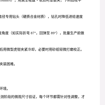
0mm/s），用真空吸盘 + 软质衬垫装夹，下料后校平
细直径专用钻头（硬质合金材质），钻孔时降低进给速度
度（如实际折弯 87°，回弹至 89°），批量生产前做
接后用微型虎钳夹紧冷却，必要时用砂纸轻微打磨校正。
夹装困难。
环境。
到检测阶段的微观尺寸验证，每个环节都需针对性调整，才