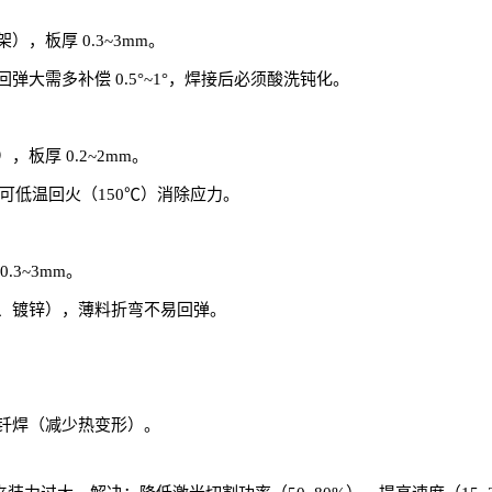
，板厚 0.3~3mm。
大需多补偿 0.5°~1°，焊接后必须酸洗钝化。
板厚 0.2~2mm。
可低温回火（150℃）消除应力。
3~3mm。
、镀锌），薄料折弯不易回弹。
钎焊（减少热变形）。