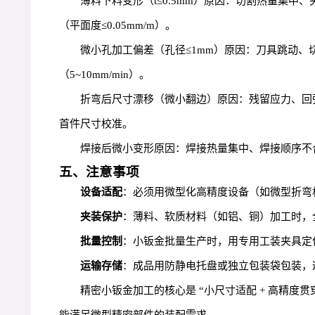
薄料下料变形（t≤0.5mm）原因：切割热量集中、
（平面度≤0.05mm/m）。
微小孔加工偏差（孔径≤1mm）原因：刀具跳动、
（5~10mm/min）。
折弯后尺寸漂移（微小翻边）原因：残留应力、回弹补
首件尺寸校准。
焊接后微小变形原因：焊接热量集中、焊接顺序不合
五、注意事项
设备适配
：必须用微型化高精度设备（如微型折弯
夹装保护
：薄料、软质材料（如铝、铜）加工时，
批量控制
：小钣金批量生产时，用专用工装夹具定位
运输存储
：成品用防静电托盘或独立包装袋包装，
精密小钣金加工的核心是 “小尺寸适配 + 高精
能满足微型精密部件的装配需求。