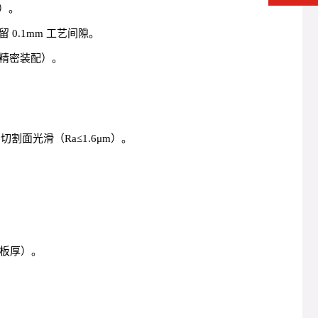
加）。
0.1mm 工艺间隙。
精密装配）。
切割面光滑（Ra≤1.6μm）。
倍板厚）。