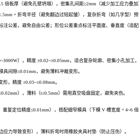
≥1.5 倍板厚（避免孔壁坍塌），密集孔间距≥2mm（减少加工应力叠
.5mm + 折弯半径（避免翻边过短起皱），复杂折弯（如几字型）预留 
标注公差，避免自由公差；形位公差重点标注平面度、垂直度（适配
000W），精度 ±0.02~±0.05mm，适合复杂轮廓、密集小孔加工，
具间隙≤0.01mm，避免薄料冲裁变形。
精度 ±0.03~±0.08mm。
02mm），薄料（t≤0.5mm）需用真空吸盘固定，避免夹伤。
复定位精度≤0.01mm），搭配细窄模具（下模 V 槽宽度 = 4~6 
边应力导致变形），薄料折弯时用橡胶夹具衬垫（防止压伤）。