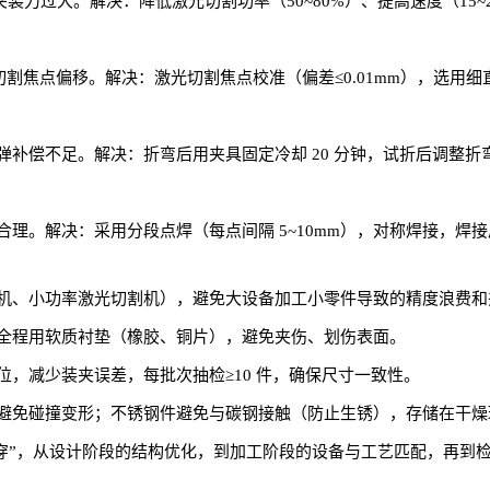
夹装力过大。解决：降低激光切割功率（50~80%）、提高速度（15~2
切割焦点偏移。解决：激光切割焦点校准（偏差≤0.01mm），选用
偿不足。解决：折弯后用夹具固定冷却 20 分钟，试折后调整折弯角
理。解决：采用分段点焊（每点间隔 5~10mm），对称焊接，焊
机、小功率激光切割机），避免大设备加工小零件导致的精度浪费和
全程用软质衬垫（橡胶、铜片），避免夹伤、划伤表面。
，减少装夹误差，每批次抽检≥10 件，确保尺寸一致性。
避免碰撞变形；不锈钢件避免与碳钢接触（防止生锈），存储在干燥
度贯穿”，从设计阶段的结构优化，到加工阶段的设备与工艺匹配，再