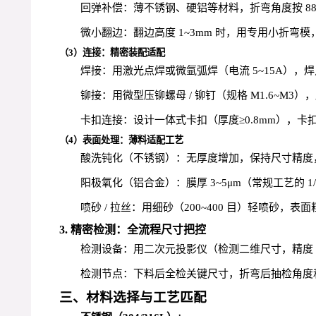
回弹补偿：薄不锈钢、硬铝等材料，折弯角度按 88
微小翻边：翻边高度 1~3mm 时，用专用小折弯
（3）连接：精密装配适配
焊接：用激光点焊或微氩弧焊（电流 5~15A），焊点直
铆接：用微型压铆螺母 / 铆钉（规格 M1.6~M3），压
卡扣连接：设计一体式卡扣（厚度≥0.8mm），卡扣与
（4）表面处理：薄料适配工艺
酸洗钝化（不锈钢）：无厚度增加，保持尺寸精度
阳极氧化（铝合金）：膜厚 3~5μm（常规工艺的 
喷砂 / 拉丝：用细砂（200~400 目）轻喷砂，表面
3. 精密检测：全流程尺寸把控
检测设备：用二次元投影仪（检测二维尺寸，精度 
检测节点：下料后全检关键尺寸，折弯后抽检角度和
三、材料选择与工艺匹配