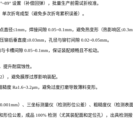
°~89° 设置（补偿回弹），批量生产前需试折校准。
模，单次折弯成型（避免多次折弯累积误差）。
径≤1mm，焊接间隙 0.05~0.1mm，避免热变形（热影响区≤0.3
铆后垂直度≤0.03mm，孔径与铆钉间隙 0.02~0.05mm。
卡槽间隙 0.05~0.1mm，保证装配顺畅且不松动。
，提升耐腐蚀性。
1/2），避免膜厚过厚影响装配。
粗糙度 Ra1.6~3.2μm，避免过度打磨导致薄料变形。
0.001mm）、三坐标测量仪（检测形位公差）、粗糙度仪（检测
形位公差，成品 100% 检测（尤其装配面和定位孔），出具检测报