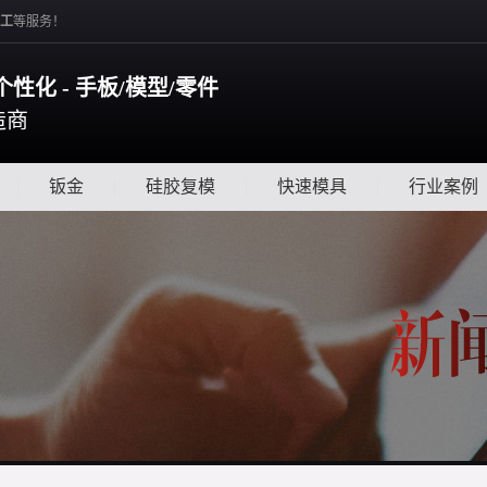
工
等服务！
个性化 - 手板/模型/零件
造商
|
钣金
|
硅胶复模
|
快速模具
|
行业案例