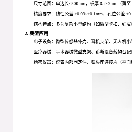
尺寸范围：单边长≤500mm，板厚 0.2~3mm（薄至
精度要求：线性公差 ±0.03~±0.1mm，孔位公差 ±0.0
结构特点：多为复杂小型结构（如微型卡扣、细窄
2. 典型应用
电子设备：微型传感器外壳、耳机支架、无人机小零件
医疗器械：手术器械微型支架、诊断设备载物台配件
精密仪器：仪表内部固定件、镜头座连接片（平面度≤0