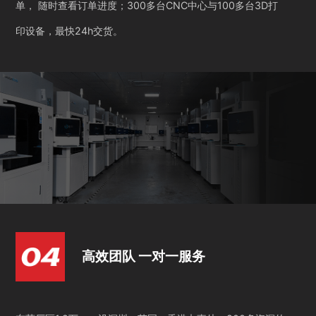
单， 随时查看订单进度；300多台CNC中心与100多台3D打
印设备，最快24h交货。
高效团队 一对一服务