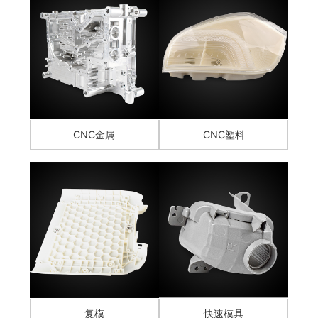
CNC金属
CNC塑料
复模
快速模具