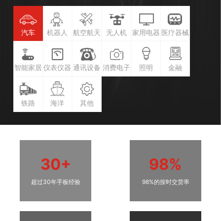
汽车
机器人
航空航天
无人机
家用电器
医疗器械
智能家居
仪表仪器
通讯设备
消费电子
照明
金融
铁路
海洋
其他
30+
98%
超过30年手板经验
98%的按时交货率