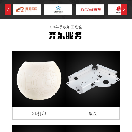
30年手板加工经验
齐乐服务
3D打印
钣金