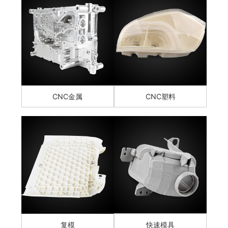
CNC金属
CNC塑料
复模
快速模具