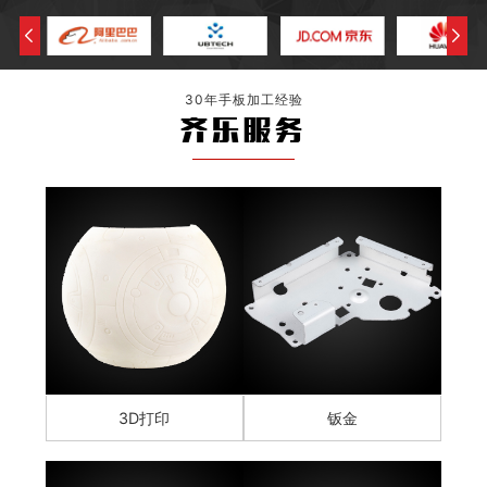
30年手板加工经验
齐乐服务
3D打印
钣金