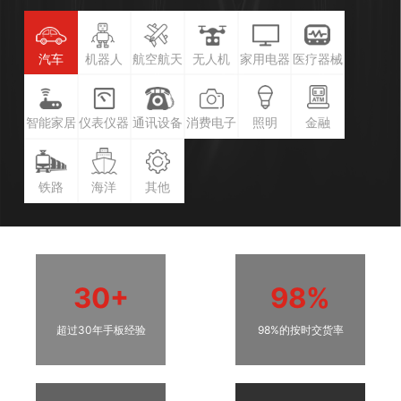
汽车
机器人
航空航天
无人机
家用电器
医疗器械
智能家居
仪表仪器
通讯设备
消费电子
照明
金融
铁路
海洋
其他
30+
98%
超过30年手板经验
98%的按时交货率