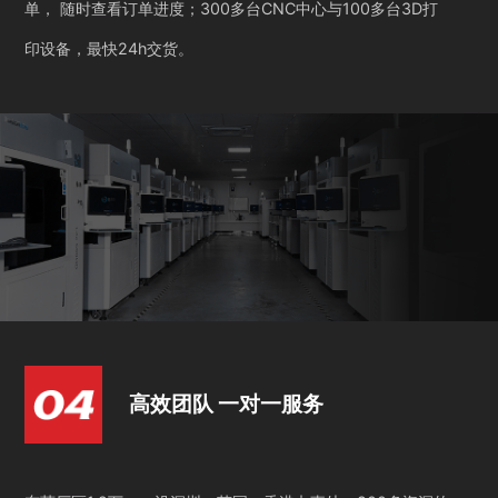
单， 随时查看订单进度；300多台CNC中心与100多台3D打
印设备，最快24h交货。
高效团队 一对一服务