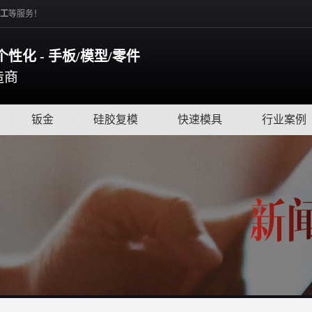
工
等服务！
个性化 - 手板/模型/零件
造商
|
钣金
|
硅胶复模
|
快速模具
|
行业案例