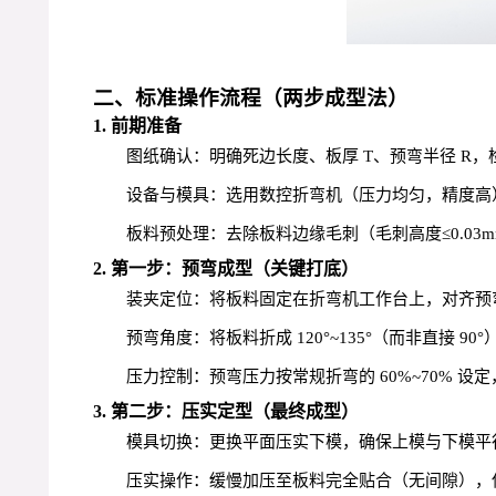
二、标准操作流程（两步成型法）
1. 前期准备
图纸确认：明确死边长度、板厚 T、预弯半径 R，检
设备与模具：选用数控折弯机（压力均匀，精度高
板料预处理：去除板料边缘毛刺（毛刺高度≤0.0
2. 第一步：预弯成型（关键打底）
装夹定位：将板料固定在折弯机工作台上，对齐预弯
预弯角度：将板料折成 120°~135°（而非直接 
压力控制：预弯压力按常规折弯的 60%~70% 
3. 第二步：压实定型（最终成型）
模具切换：更换平面压实下模，确保上模与下模平行
压实操作：缓慢加压至板料完全贴合（无间隙），保压