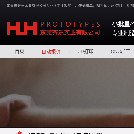
东莞市齐乐实业有限公司专业从事
手板加工
，
快速模具
，
3d打印
，
cnc加工
，
机加
小批量/
专业制
首页
|
|
3D打印
|
CNC加工
自动报价
>
>