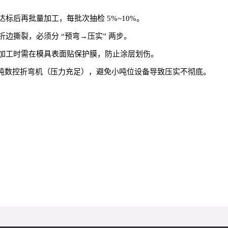
标后再批量加工，每批次抽检 5%~10%。
折边撕裂，必须分 “预弯→压实” 两步。
加工时需在模具表面贴保护膜，防止涂层划伤。
0 吨数控折弯机（压力充足），避免小吨位设备导致压实不彻底。