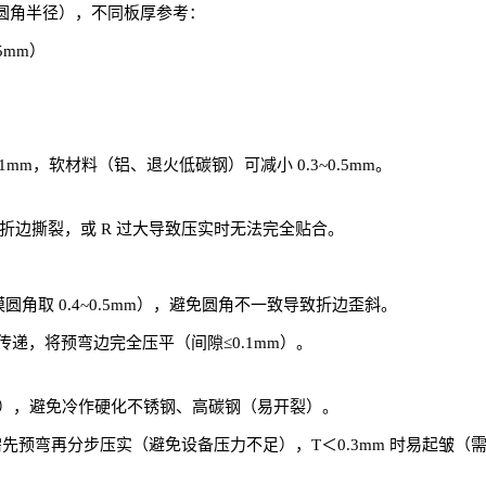
预弯内圆角半径），不同板厚参考：
.5mm）
m）
m）
mm，软材料（铝、退火低碳钢）可减小 0.3~0.5mm。
小导致折边撕裂，或 R 过大导致压实时无法完全贴合。
模圆角取 0.4~0.5mm），避免圆角不一致导致折边歪斜。
递，将预弯边完全压平（间隙≤0.1mm）。
052），避免冷作硬化不锈钢、高碳钢（易开裂）。
m 时需先预弯再分步压实（避免设备压力不足），T＜0.3mm 时易起皱