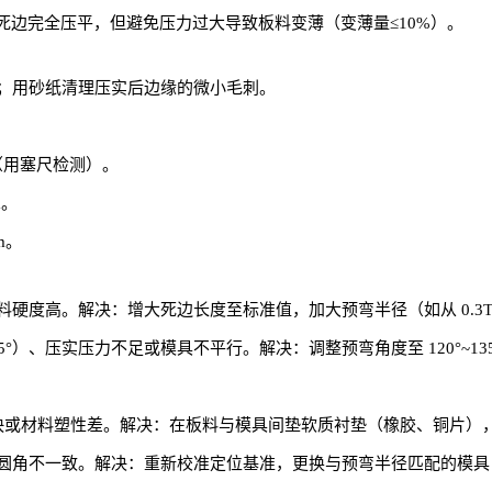
确保死边完全压平，但避免压力过大导致板料变薄（变薄量≤10%）。
；用砂纸清理压实后边缘的微小毛刺。
（用塞尺检测）。
m。
m。
度高。解决：增大死边长度至标准值，加大预弯半径（如从 0.3T 
5°）、压实压力不足或模具不平行。解决：调整预弯角度至 120°~
过快或材料塑性差。解决：在板料与模具间垫软质衬垫（橡胶、铜片），
圆角不一致。解决：重新校准定位基准，更换与预弯半径匹配的模具