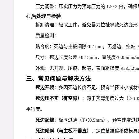
压力调整：压实压力为预弯压力的 1.5~2 倍，
4. 后处理与检验
拆卸清理：轻取工件，避免暴力拉扯导致死边变形
质量检测：
贴合度：死边与主板间隙≤0.1mm，无翘边、空鼓
尺寸：死边长度公差 ±0.15mm，直线度≤0.05mm/
外观：无开裂、压痕、起皱，表面粗糙度 Ra≤3.2μ
三、常见问题与解决方法
死边开裂
：多因死边长度不足、预弯半径过小或材料硬
死边压不实（有空隙）
：源于预弯角度过大（＞13
平行度。
死边起皱
：板厚过薄（T＜0.5mm）、预弯速度
死边倾斜（与主板不垂直）
：定位基准偏移或模具