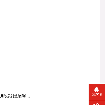
QQ客服
（需用软质衬垫辅助）。