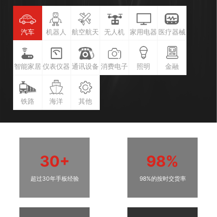
汽车
机器人
航空航天
无人机
家用电器
医疗器械
智能家居
仪表仪器
通讯设备
消费电子
照明
金融
铁路
海洋
其他
30+
98%
超过30年手板经验
98%的按时交货率