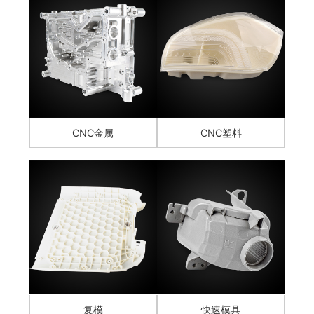
CNC金属
CNC塑料
复模
快速模具