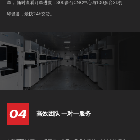
单， 随时查看订单进度；300多台CNC中心与100多台3D打
印设备，最快24h交货。
高效团队 一对一服务