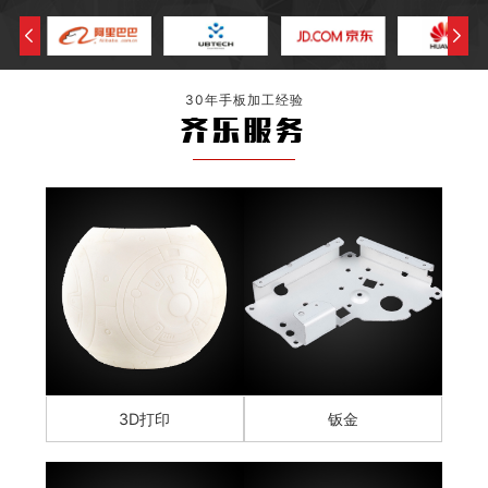
30年手板加工经验
齐乐服务
3D打印
钣金