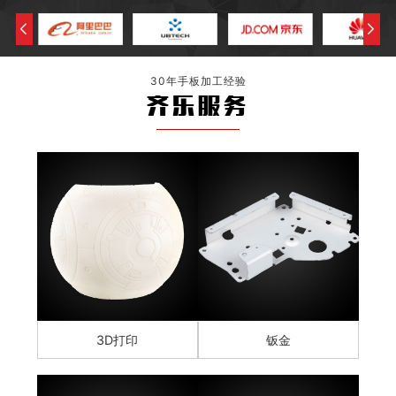
30年手板加工经验
齐乐服务
3D打印
钣金