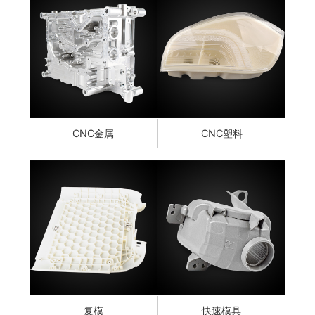
CNC金属
CNC塑料
复模
快速模具