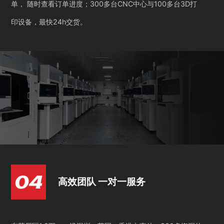
单， 随时查看订单进度；300多台CNC中心与100多台3D打
印设备，最快24h交货。
高效团队 一对一服务