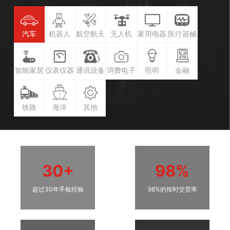
汽车
机器人
航空航天
无人机
家用电器
医疗器械
智能家居
仪表仪器
通讯设备
消费电子
照明
金融
铁路
海洋
其他
30+
98%
超过30年手板经验
98%的按时交货率