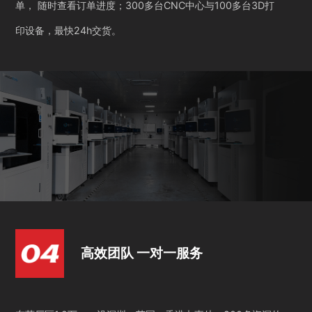
单， 随时查看订单进度；300多台CNC中心与100多台3D打
印设备，最快24h交货。
高效团队 一对一服务