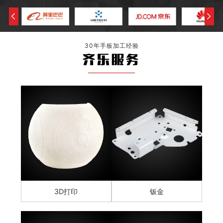
30年手板加工经验
齐乐服务
3D打印
钣金