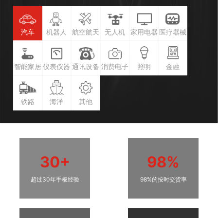
汽车
机器人
航空航天
无人机
家用电器
医疗器械
智能家居
仪表仪器
通讯设备
消费电子
照明
金融
铁路
海洋
其他
30+
98%
超过30年手板经验
98%的按时交货率