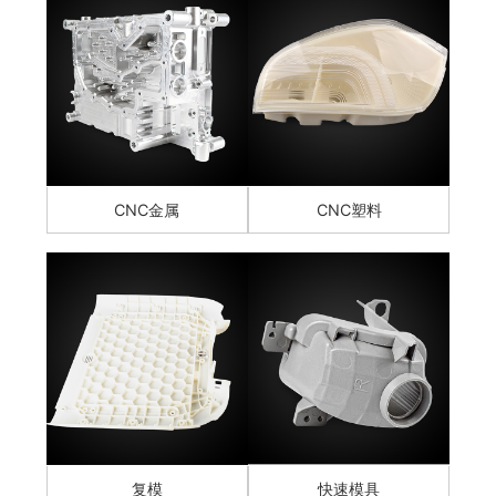
CNC金属
CNC塑料
复模
快速模具