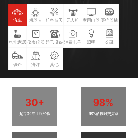
汽车
机器人
航空航天
无人机
家用电器
医疗器械
智能家居
仪表仪器
通讯设备
消费电子
照明
金融
铁路
海洋
其他
30+
98%
超过30年手板经验
98%的按时交货率