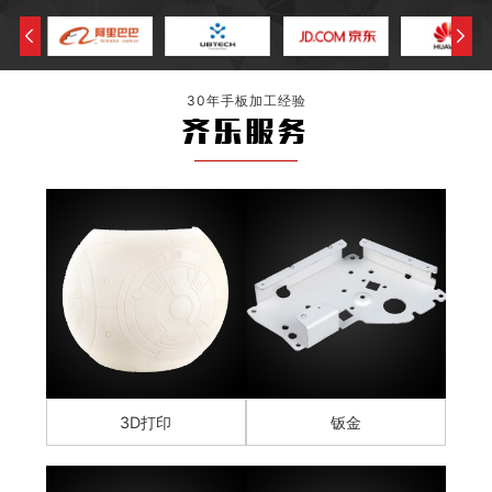
30年手板加工经验
齐乐服务
3D打印
钣金