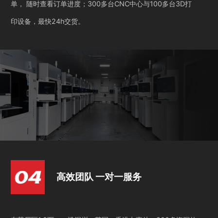
单， 随时查看订单进度；300多台CNC中心与100多台3D打
印设备，最快24h交货。
高效团队 一对一服务