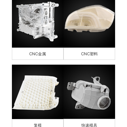
CNC金属
CNC塑料
复模
快速模具