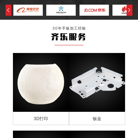
30年手板加工经验
齐乐服务
3D打印
钣金