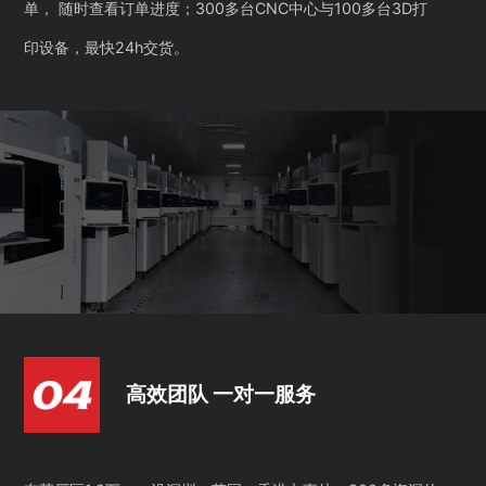
单， 随时查看订单进度；300多台CNC中心与100多台3D打
印设备，最快24h交货。
高效团队 一对一服务