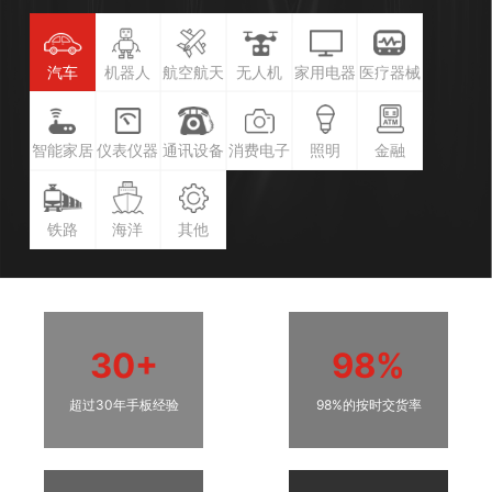
汽车
机器人
航空航天
无人机
家用电器
医疗器械
智能家居
仪表仪器
通讯设备
消费电子
照明
金融
铁路
海洋
其他
30+
98%
超过30年手板经验
98%的按时交货率