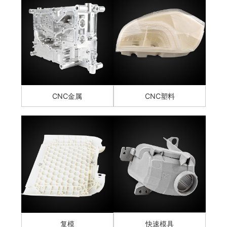
CNC金属
CNC塑料
复模
快速模具