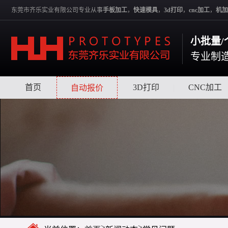
东莞市齐乐实业有限公司专业从事
手板加工
，
快速模具
，
3d打印
，
cnc加工
，
机加
小批量/
专业制
首页
|
|
3D打印
|
CNC加工
自动报价
>
>