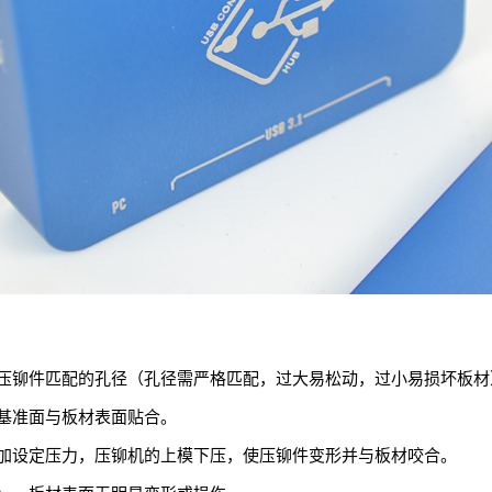
压铆件匹配的孔径（孔径需严格匹配，过大易松动，过小易损坏板材
基准面与板材表面贴合。
加设定压力，压铆机的上模下压，使压铆件变形并与板材咬合。