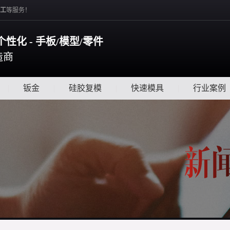
工
等服务！
个性化 - 手板/模型/零件
造商
|
钣金
|
硅胶复模
|
快速模具
|
行业案例