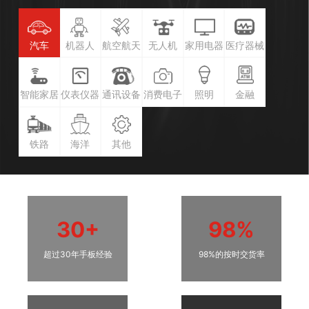
汽车
机器人
航空航天
无人机
家用电器
医疗器械
智能家居
仪表仪器
通讯设备
消费电子
照明
金融
铁路
海洋
其他
30+
98%
超过30年手板经验
98%的按时交货率