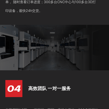
单， 随时查看订单进度；300多台CNC中心与100多台3D打
印设备，最快24h交货。
高效团队 一对一服务