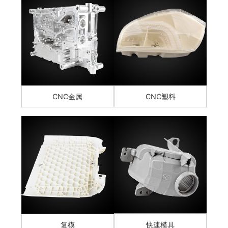
CNC金属
CNC塑料
复模
快速模具