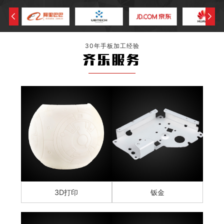
30年手板加工经验
齐乐服务
3D打印
钣金