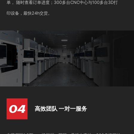
单， 随时查看订单进度；300多台CNC中心与100多台3D打
印设备，最快24h交货。
高效团队 一对一服务