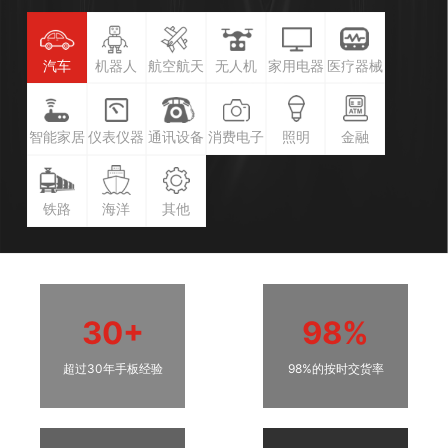
汽车
机器人
航空航天
无人机
家用电器
医疗器械
智能家居
仪表仪器
通讯设备
消费电子
照明
金融
铁路
海洋
其他
30+
98%
超过30年手板经验
98%的按时交货率