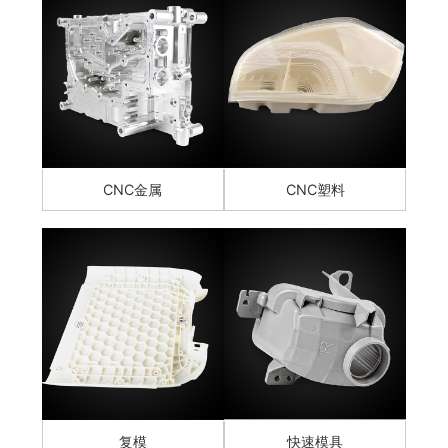
CNC金属
CNC塑料
复模
快速模具