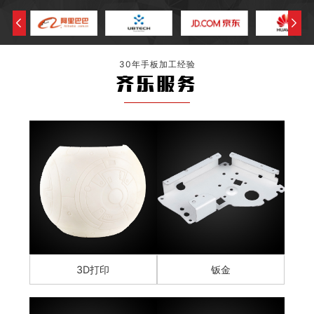
30年手板加工经验
齐乐服务
3D打印
钣金