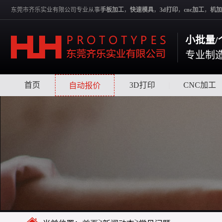
东莞市齐乐实业有限公司专业从事
手板加工
，
快速模具
，
3d打印
，
cnc加工
，
机加
小批量/
专业制
首页
|
|
3D打印
|
CNC加工
自动报价
>
>