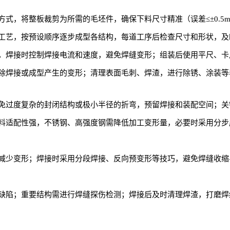
式，将整板裁剪为所需的毛坯件，确保下料尺寸精准（误差≤±0.5
工艺，按预设顺序逐步成型各结构，每道工序后检查尺寸和形状，及
，焊接时控制焊接电流和速度，避免焊缝变形；组装后使用平尺、卡
除焊接或成型产生的变形；清理表面毛刺、焊渣，进行除锈、涂装等
免过度复杂的封闭结构或极小半径的折弯，预留焊接和装配空间；关
料适配性强，不锈钢、高强度钢需降低加工变形量，必要时采用分步
减少变形；焊接时采用分段焊接、反向预变形等技巧，避免焊缝收缩
缺陷；重要结构需进行焊缝探伤检测；焊接后及时清理焊渣，打磨焊