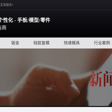
工
等服务！
个性化 - 手板/模型/零件
造商
|
钣金
|
硅胶复模
|
快速模具
|
行业案例