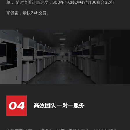
单， 随时查看订单进度；300多台CNC中心与100多台3D打
印设备，最快24h交货。
高效团队 一对一服务