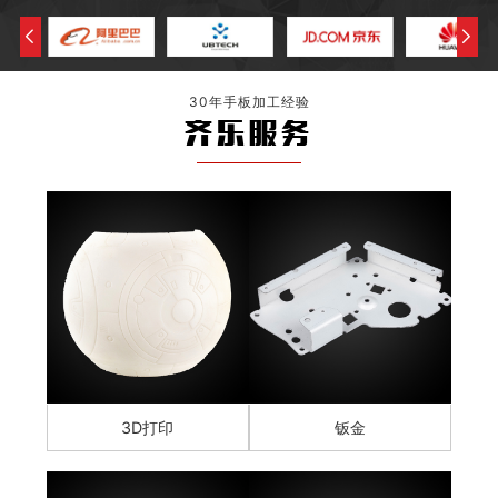
30年手板加工经验
齐乐服务
3D打印
钣金