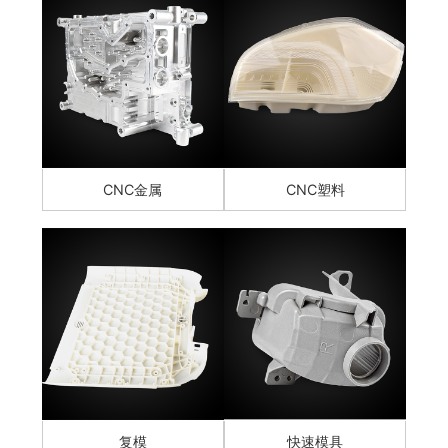
CNC金属
CNC塑料
复模
快速模具