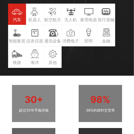
汽车
机器人
航空航天
无人机
家用电器
医疗器械
智能家居
仪表仪器
通讯设备
消费电子
照明
金融
铁路
海洋
其他
30+
98%
超过30年手板经验
98%的按时交货率