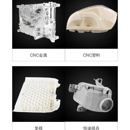
CNC金属
CNC塑料
复模
快速模具