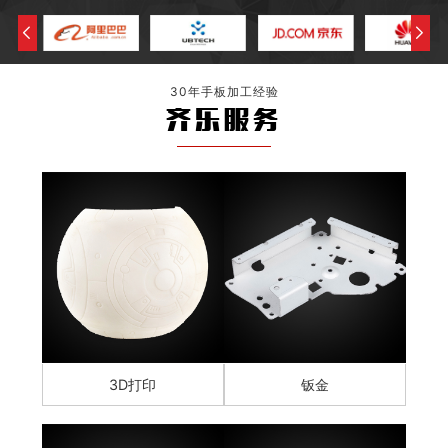
30年手板加工经验
齐乐服务
3D打印
钣金