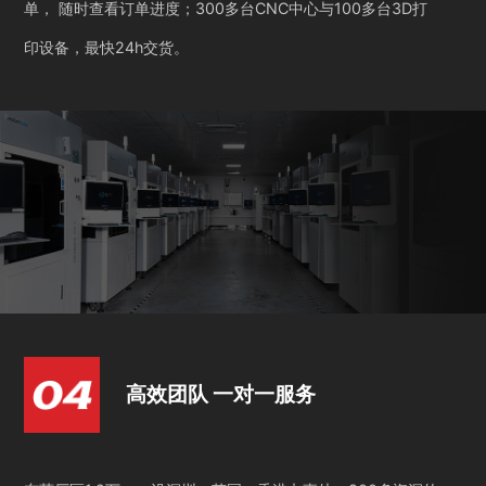
单， 随时查看订单进度；300多台CNC中心与100多台3D打
印设备，最快24h交货。
高效团队 一对一服务