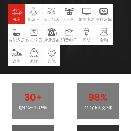
汽车
机器人
航空航天
无人机
家用电器
医疗器械
智能家居
仪表仪器
通讯设备
消费电子
照明
金融
铁路
海洋
其他
30+
98%
超过30年手板经验
98%的按时交货率