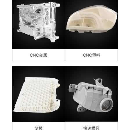
CNC金属
CNC塑料
复模
快速模具