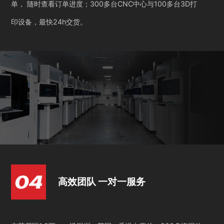
单， 随时查看订单进度；300多台CNC中心与100多台3D打
印设备，最快24h交货。
高效团队 一对一服务