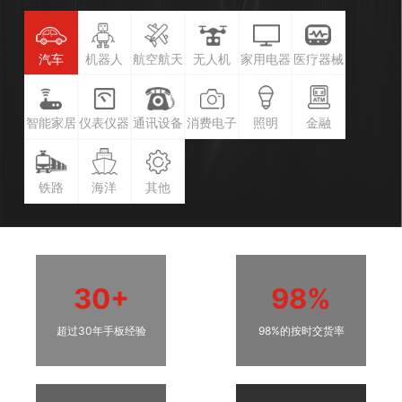
汽车
机器人
航空航天
无人机
家用电器
医疗器械
智能家居
仪表仪器
通讯设备
消费电子
照明
金融
铁路
海洋
其他
30+
98%
超过30年手板经验
98%的按时交货率