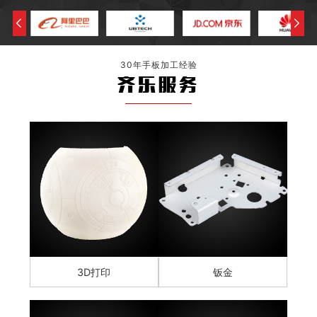
30年手板加工经验
齐乐服务
3D打印
钣金