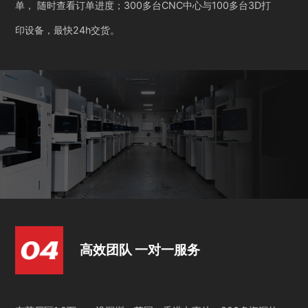
单， 随时查看订单进度；300多台CNC中心与100多台3D打
印设备，最快24h交货。
高效团队 一对一服务