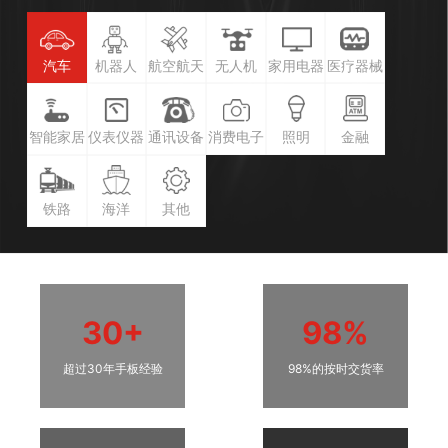
汽车
机器人
航空航天
无人机
家用电器
医疗器械
智能家居
仪表仪器
通讯设备
消费电子
照明
金融
铁路
海洋
其他
30+
98%
超过30年手板经验
98%的按时交货率