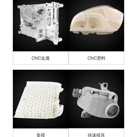
CNC金属
CNC塑料
复模
快速模具