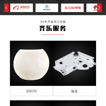
30年手板加工经验
齐乐服务
3D打印
钣金