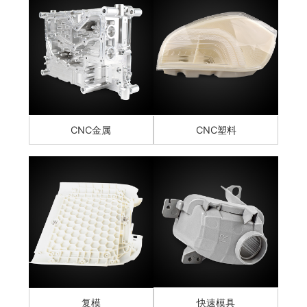
CNC金属
CNC塑料
复模
快速模具