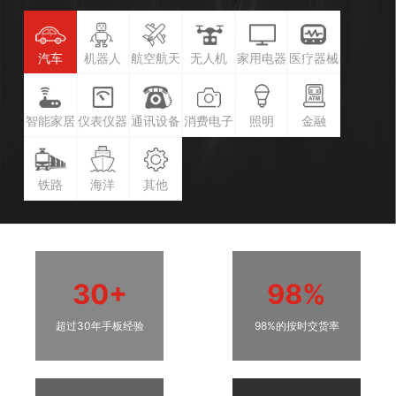
汽车
机器人
航空航天
无人机
家用电器
医疗器械
智能家居
仪表仪器
通讯设备
消费电子
照明
金融
铁路
海洋
其他
30+
98%
超过30年手板经验
98%的按时交货率