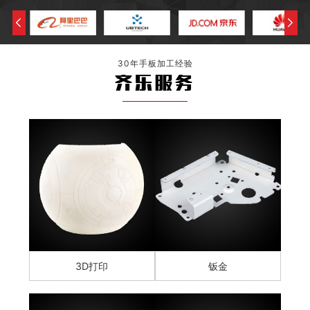
30年手板加工经验
齐乐服务
3D打印
钣金