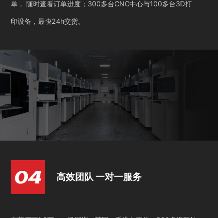
单， 随时查看订单进度；300多台CNC中心与100多台3D打
印设备，最快24h交货。
高效团队 一对一服务