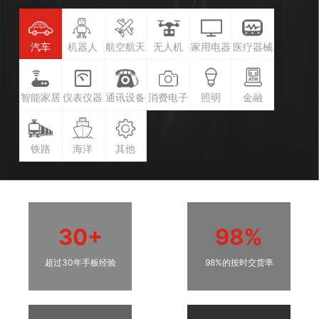
汽车
机器人
航空航天
无人机
家用电器
医疗器械
智能家居
仪表仪器
通讯设备
消费电子
照明
金融
铁路
海洋
其他
30+
98%
超过30年手板经验
98%的按时交货率