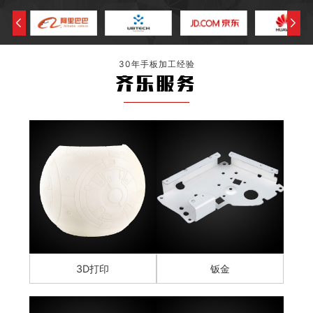
30年手板加工经验
齐乐服务
3D打印
钣金