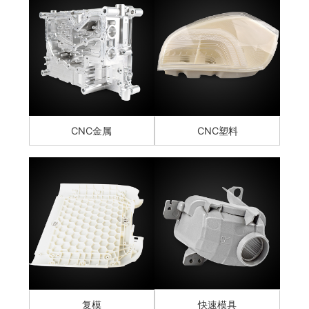
CNC金属
CNC塑料
复模
快速模具