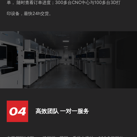
单， 随时查看订单进度；300多台CNC中心与100多台3D打
印设备，最快24h交货。
高效团队 一对一服务