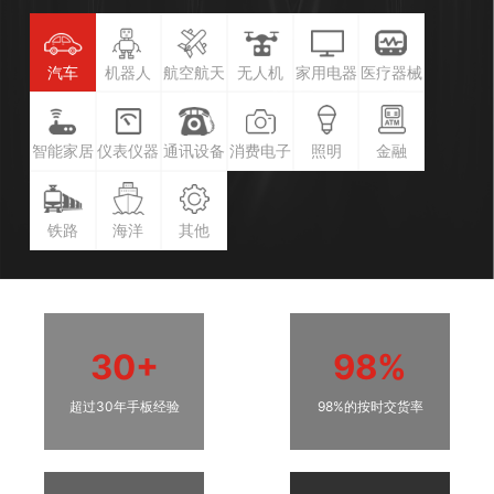
汽车
机器人
航空航天
无人机
家用电器
医疗器械
智能家居
仪表仪器
通讯设备
消费电子
照明
金融
铁路
海洋
其他
30+
98%
超过30年手板经验
98%的按时交货率