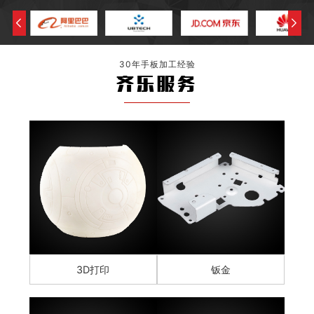
30年手板加工经验
齐乐服务
3D打印
钣金