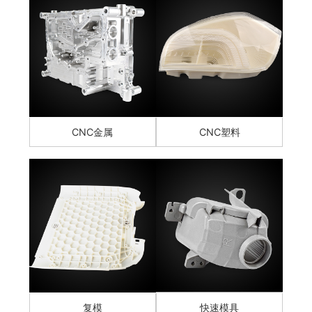
CNC金属
CNC塑料
复模
快速模具