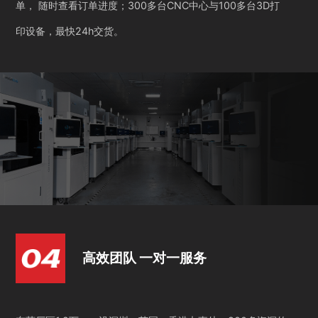
单， 随时查看订单进度；300多台CNC中心与100多台3D打
印设备，最快24h交货。
高效团队 一对一服务