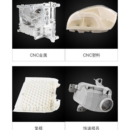
CNC金属
CNC塑料
复模
快速模具