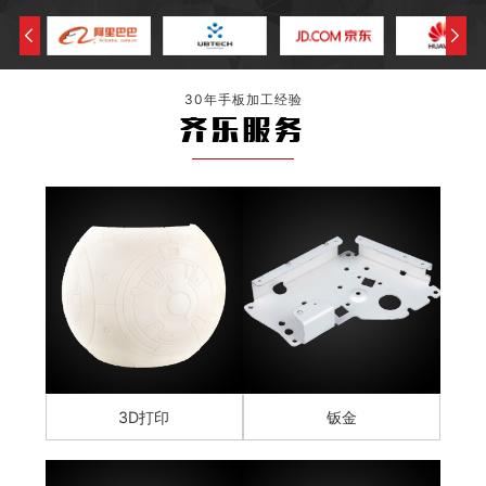
30年手板加工经验
齐乐服务
3D打印
钣金