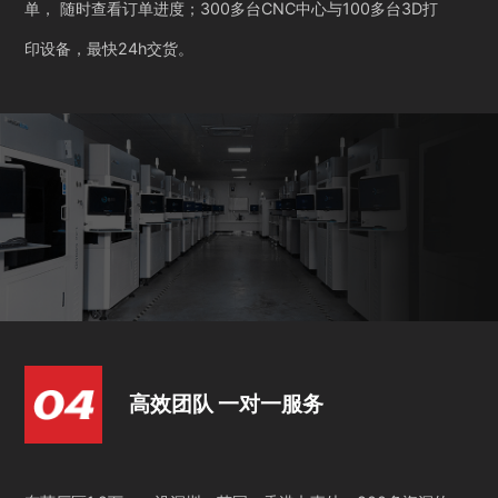
单， 随时查看订单进度；300多台CNC中心与100多台3D打
印设备，最快24h交货。
高效团队 一对一服务