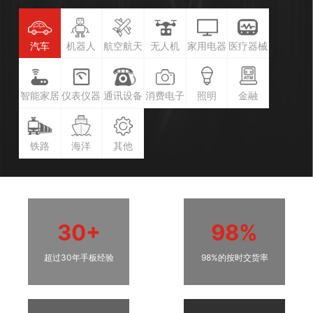
汽车
机器人
航空航天
无人机
家用电器
医疗器械
智能家居
仪表仪器
通讯设备
消费电子
照明
金融
铁路
海洋
其他
30+
98%
超过30年手板经验
98%的按时交货率