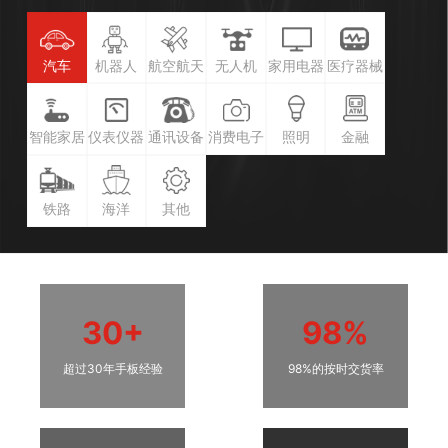
汽车
机器人
航空航天
无人机
家用电器
医疗器械
智能家居
仪表仪器
通讯设备
消费电子
照明
金融
铁路
海洋
其他
30+
98%
超过30年手板经验
98%的按时交货率