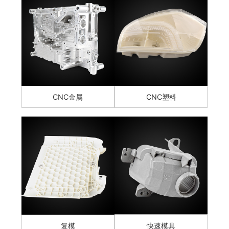
CNC金属
CNC塑料
复模
快速模具