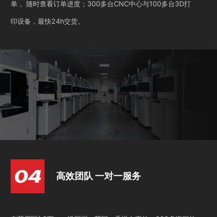
单， 随时查看订单进度；300多台CNC中心与100多台3D打
印设备，最快24h交货。
高效团队 一对一服务