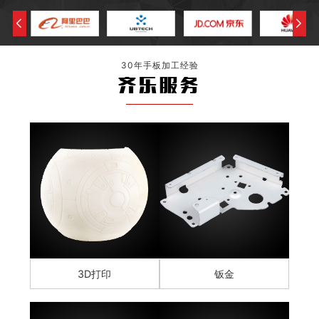
30年手板加工经验
齐乐服务
3D打印
钣金