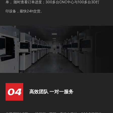
单， 随时查看订单进度；300多台CNC中心与100多台3D打
印设备，最快24h交货。
高效团队 一对一服务