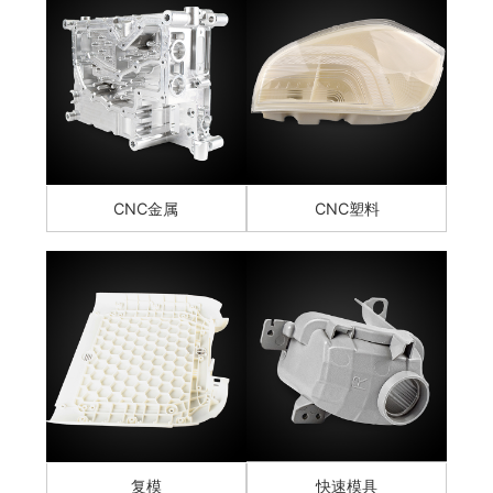
CNC金属
CNC塑料
复模
快速模具