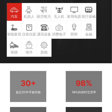
汽车
机器人
航空航天
无人机
家用电器
医疗器械
智能家居
仪表仪器
通讯设备
消费电子
照明
金融
铁路
海洋
其他
30+
98%
超过30年手板经验
98%的按时交货率