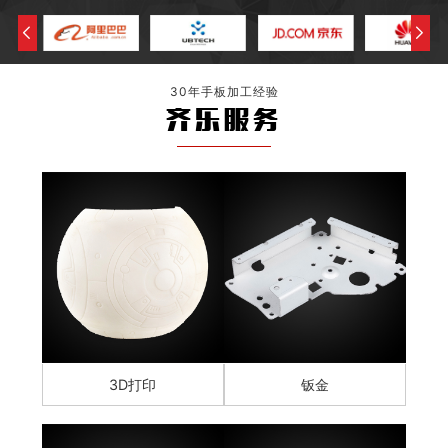
30年手板加工经验
齐乐服务
3D打印
钣金