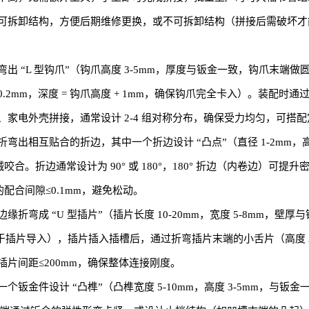
可拆卸结构，方便后期维修更换，或不可拆卸结构（拼接后需破坏才
“L 型钩爪”（钩爪高度 3-5mm，厚度与钣金一致，钩爪末端做圆角
0.1-0.2mm，深度 = 钩爪高度 + 1mm，确保钩爪完全卡入）。
家电外壳拼接，通常设计 2-4 组对称分布，确保受力均匀，可搭
相互贴合的折边，其中一个折边设计 “凸点”（直径 1-2mm，高度 0
械咬合。折边通常设计为 90° 或 180°，180° 折边（内卷边
配合间隙≤0.1mm，避免松动。
弯成 “U 型插片”（插片长度 10-20mm，宽度 5-8mm，壁
45°，便于插片导入），插片插入插槽后，通过折弯插片末端的小舌片（高
片间距≤200mm，确保整体连接刚度。
金件设计 “凸榫”（凸榫宽度 5-10mm，高度 3-5mm，与钣金