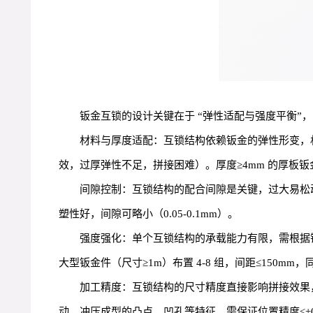
钣金互锁的设计关键在于 “弹性适配与强度平衡”
材料与厚度适配：互锁结构依赖钣金的弹性形变，材质优
效，过厚弹性不足，拼接困难）。厚度≥4mm 的厚板钣金
间隙控制：互锁结构的配合间隙是关键，过大易松动，过
塑性好，间隙可略小（0.05-0.1mm）。
强度强化：单个互锁结构的承载能力有限，需根据钣
大型钣金件（尺寸≥1m）布置 4-8 组，间距≤150m
加工精度：互锁结构的尺寸精度直接影响拼接效果，下
动。冲压成型的凸点、凹孔等特征，需保证位置精度≤±0