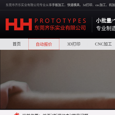
东莞市齐乐实业有限公司专业从事
手板加工
，
快速模具
，
3d打印
，
cnc加工
，
机加
小批量/
专业制
首页
|
|
3D打印
|
CNC加工
自动报价
>
>