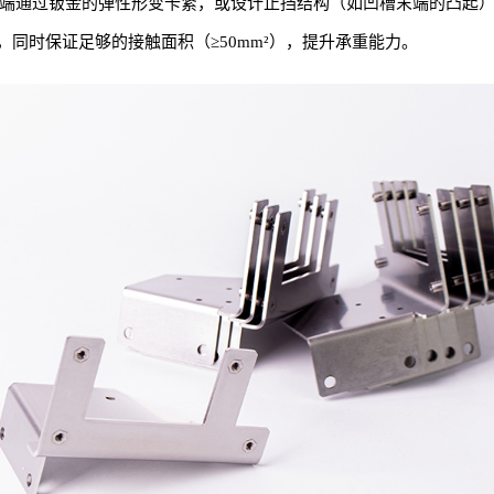
槽推入，末端通过钣金的弹性形变卡紧，或设计止挡结构（如凹槽末端的
同时保证足够的接触面积（≥50mm²），提升承重能力。