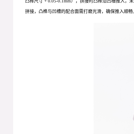
凸榫尺寸 + 0.05-0.1mm），拼接时凸榫沿凹
拼接，凸榫与凹槽的配合面需打磨光滑，确保推入顺畅，