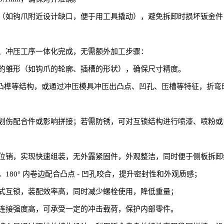
（如钩爪附近设计缺口，便于用工具撬动），避免拆卸时损坏钣金件
、冲压工序一体化完成，无需额外加工步骤：
的雏形（如钩爪的轮廓、插槽的形状），确保尺寸精度。
、凸榫等结构，或通过冲压模具冲压出凸点、凹孔、压槽等特征，折弯时需
划伤配合件或影响拼接；若需防锈，可对互锁结构进行喷漆、喷粉或
位销，实现快速组装，无外露紧固件，外观整洁，同时便于侧板拆卸
80° 内卷边配合凸点 - 凹孔咬合，提升密封性和外观质感；
式互锁，装配效率高，同时减少螺栓使用，降低重量；
连接强度高，可承受一定的冲击载荷，保护内部零件。