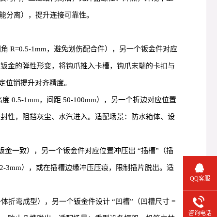
能分离），提升连接可靠性。
 R=0.5-1mm，避免划伤配合件），另一个钣金件对应
装配时通过钣金的弹性形变，将钩爪推入卡槽，钩爪末端的卡扣与
配定位销提升对齐精度。
.5-1mm，间距 50-100mm），另一个折边对应位置
）可提升密封性，阻挡灰尘、水汽进入。适配场景：防水箱体、设
厚与钣金一致），另一个钣金件对应位置冲压出 “插槽”（插
度 2-3mm），或在插槽边缘冲压压痕，限制插片脱出。适
QQ客服
一体折弯成型），另一个钣金件设计 “凹槽”（凹槽尺寸 =
咨询电话