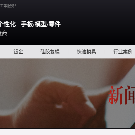
工
等服务！
个性化 - 手板/模型/零件
造商
|
钣金
|
硅胶复模
|
快速模具
|
行业案例