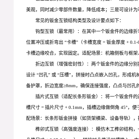
美观，同时减少零部件数量，降低成本；三是可设计为
常见的钣金互锁结构类型及设计要点如下：
钩型互锁（最常用）：在其中一个钣金件的边缘折弯出 
位置冲压或折弯出 “卡槽”（卡槽宽度 = 钣金厚度 + 
卡槽边缘咬合，实现固定。适配场景：机箱侧板与框架、
折边互锁（增强密封性）：两个钣金件的边缘分别折弯出
设计 “凹孔” 或 “压槽”，拼接时凸点嵌入凹孔，形成机
备护罩，折边宽度≥8mm，确保连接强度，凸点与凹孔的
插片式互锁（适配长条形钣金）：将一个钣金件的边缘折
槽尺寸 = 插片尺寸 + 0.1mm，插槽边缘做倒角 
配场景：长条形钣金拼接（如货架横梁、设备导轨），插
榫卯式互锁（高强度连接）：模仿木工榫卯结构，一个钣