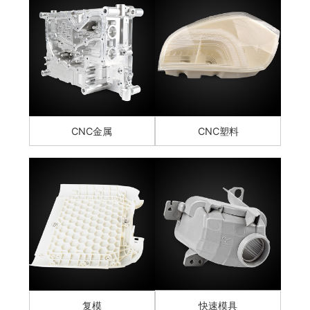
CNC金属
CNC塑料
复模
快速模具