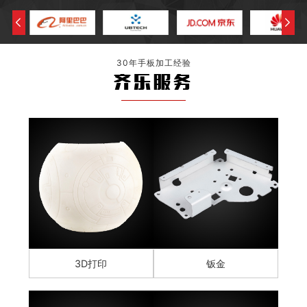
30年手板加工经验
齐乐服务
3D打印
钣金