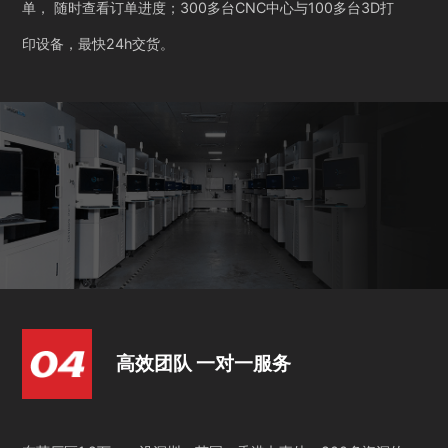
单， 随时查看订单进度；300多台CNC中心与100多台3D打
印设备，最快24h交货。
高效团队 一对一服务