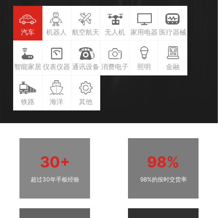
汽车
机器人
航空航天
无人机
家用电器
医疗器械
智能家居
仪表仪器
通讯设备
消费电子
照明
金融
铁路
海洋
其他
30+
98%
超过30年手板经验
98%的按时交货率