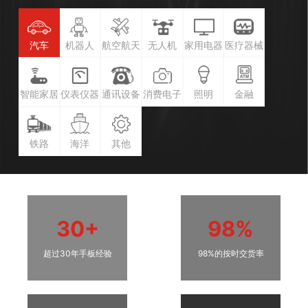
汽车
机器人
航空航天
无人机
家用电器
医疗器械
智能家居
仪表仪器
通讯设备
消费电子
照明
金融
铁路
海洋
其他
30+
98%
超过30年手板经验
98%的按时交货率