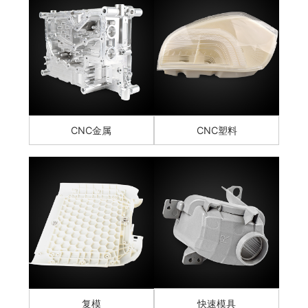
CNC金属
CNC塑料
复模
快速模具