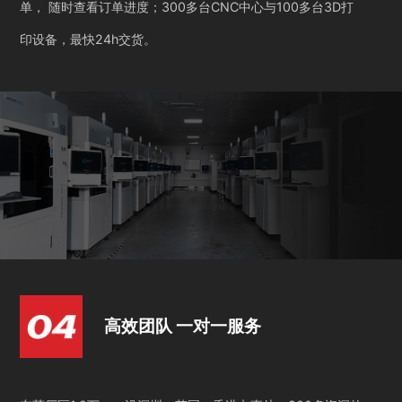
单， 随时查看订单进度；300多台CNC中心与100多台3D打
印设备，最快24h交货。
高效团队 一对一服务