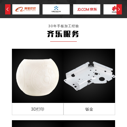
30年手板加工经验
齐乐服务
3D打印
钣金