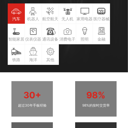
汽车
机器人
航空航天
无人机
家用电器
医疗器械
智能家居
仪表仪器
通讯设备
消费电子
照明
金融
铁路
海洋
其他
30+
98%
超过30年手板经验
98%的按时交货率