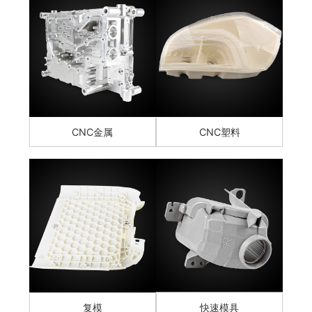
CNC金属
CNC塑料
复模
快速模具