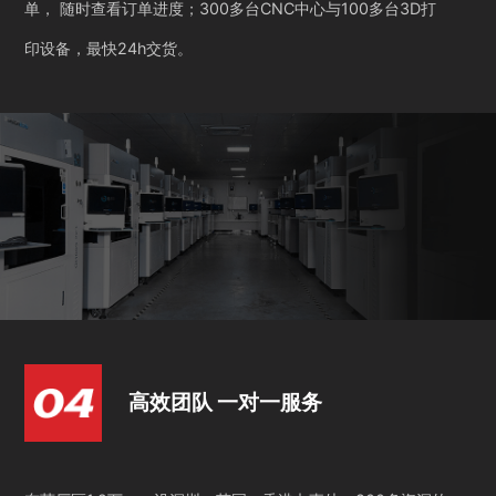
单， 随时查看订单进度；300多台CNC中心与100多台3D打
印设备，最快24h交货。
高效团队 一对一服务