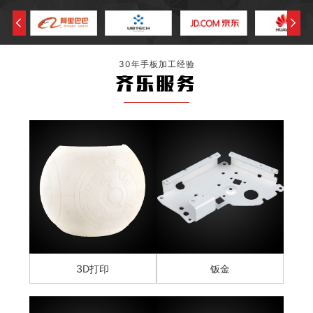
30年手板加工经验
齐乐服务
3D打印
钣金