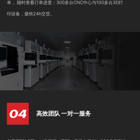
单， 随时查看订单进度；300多台CNC中心与100多台3D打
印设备，最快24h交货。
高效团队 一对一服务