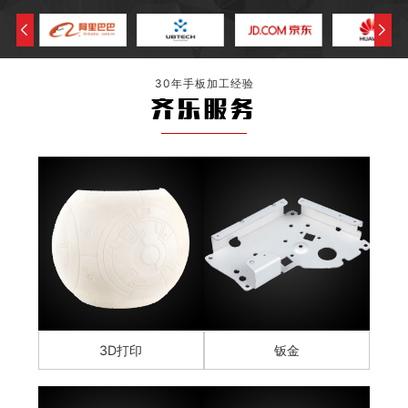
30年手板加工经验
齐乐服务
3D打印
钣金