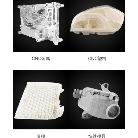
CNC金属
CNC塑料
复模
快速模具