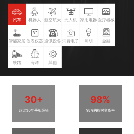
汽车
机器人
航空航天
无人机
家用电器
医疗器械
智能家居
仪表仪器
通讯设备
消费电子
照明
金融
铁路
海洋
其他
30+
98%
超过30年手板经验
98%的按时交货率