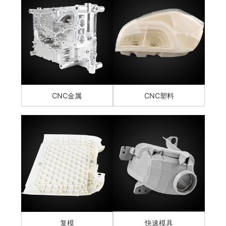
CNC金属
CNC塑料
复模
快速模具