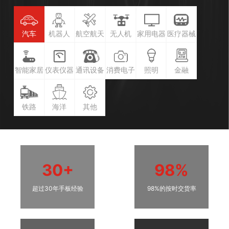
汽车
机器人
航空航天
无人机
家用电器
医疗器械
智能家居
仪表仪器
通讯设备
消费电子
照明
金融
铁路
海洋
其他
30+
98%
超过30年手板经验
98%的按时交货率