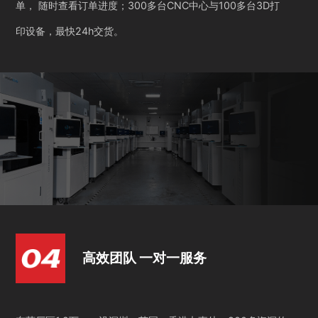
单， 随时查看订单进度；300多台CNC中心与100多台3D打
印设备，最快24h交货。
高效团队 一对一服务