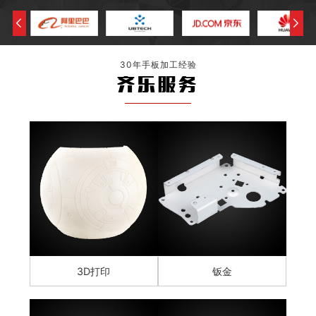
30年手板加工经验
齐乐服务
3D打印
钣金