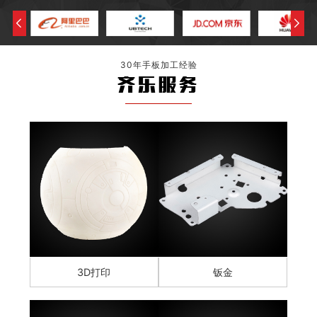
30年手板加工经验
齐乐服务
3D打印
钣金