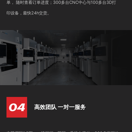
单， 随时查看订单进度；300多台CNC中心与100多台3D打
印设备，最快24h交货。
高效团队 一对一服务