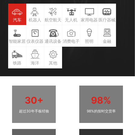
汽车
机器人
航空航天
无人机
家用电器
医疗器械
智能家居
仪表仪器
通讯设备
消费电子
照明
金融
铁路
海洋
其他
30+
98%
超过30年手板经验
98%的按时交货率