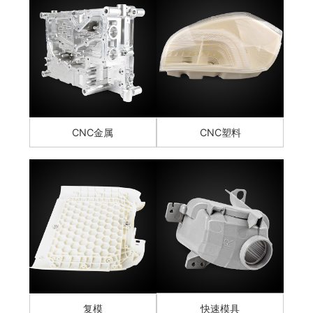
CNC金属
CNC塑料
复模
快速模具