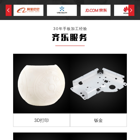
30年手板加工经验
齐乐服务
3D打印
钣金