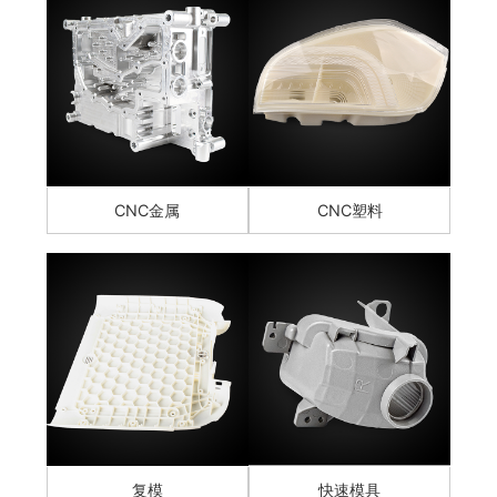
CNC金属
CNC塑料
复模
快速模具