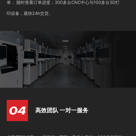
单， 随时查看订单进度；300多台CNC中心与100多台3D打
印设备，最快24h交货。
高效团队 一对一服务