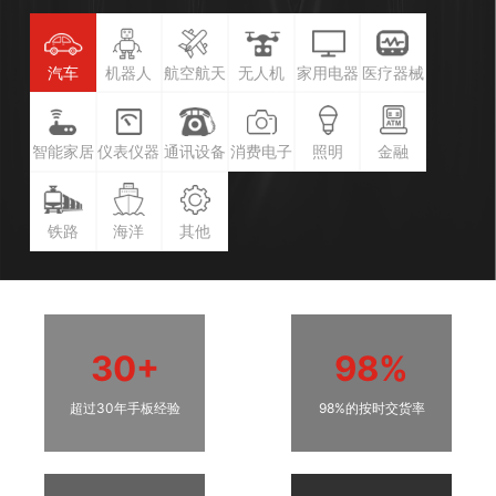
汽车
机器人
航空航天
无人机
家用电器
医疗器械
智能家居
仪表仪器
通讯设备
消费电子
照明
金融
铁路
海洋
其他
30+
98%
超过30年手板经验
98%的按时交货率