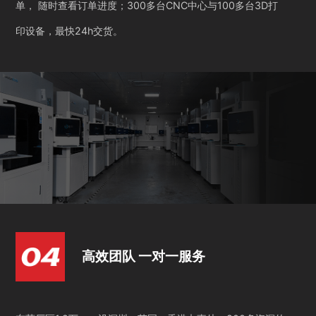
单， 随时查看订单进度；300多台CNC中心与100多台3D打
印设备，最快24h交货。
高效团队 一对一服务