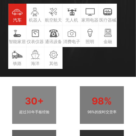
汽车
机器人
航空航天
无人机
家用电器
医疗器械
智能家居
仪表仪器
通讯设备
消费电子
照明
金融
铁路
海洋
其他
30+
98%
超过30年手板经验
98%的按时交货率