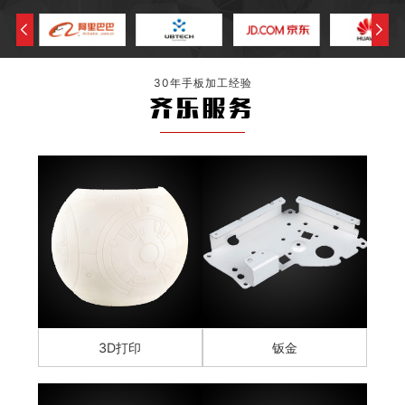
30年手板加工经验
齐乐服务
3D打印
钣金