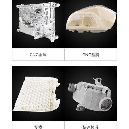
CNC金属
CNC塑料
复模
快速模具