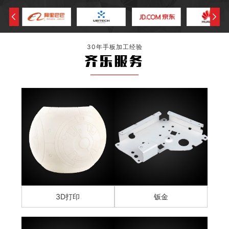
30年手板加工经验
齐乐服务
3D打印
钣金