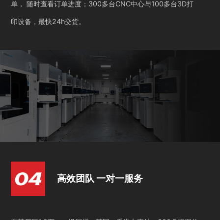
单， 随时查看订单进度；300多台CNC中心与100多台3D打
印设备，最快24h交货。
高效团队 一对一服务