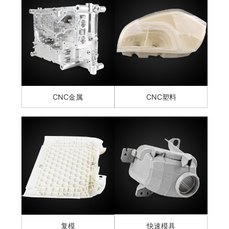
CNC金属
CNC塑料
复模
快速模具