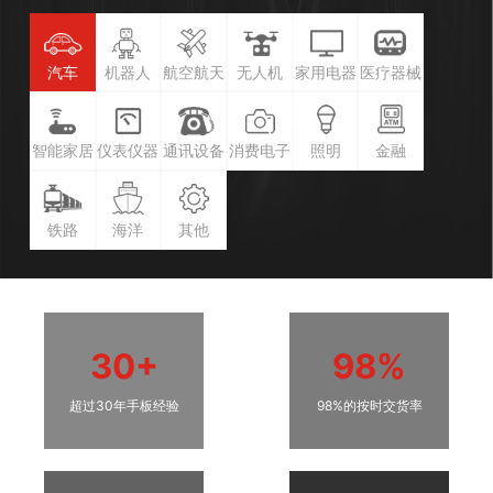
汽车
机器人
航空航天
无人机
家用电器
医疗器械
智能家居
仪表仪器
通讯设备
消费电子
照明
金融
铁路
海洋
其他
30+
98%
超过30年手板经验
98%的按时交货率