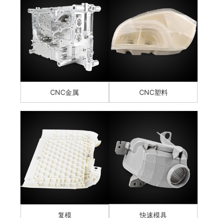
CNC金属
CNC塑料
复模
快速模具