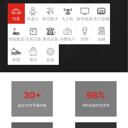
汽车
机器人
航空航天
无人机
家用电器
医疗器械
智能家居
仪表仪器
通讯设备
消费电子
照明
金融
铁路
海洋
其他
30+
98%
超过30年手板经验
98%的按时交货率