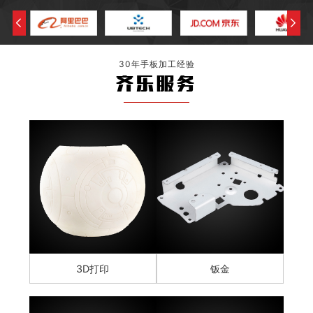
30年手板加工经验
齐乐服务
3D打印
钣金