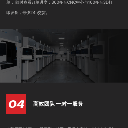
单， 随时查看订单进度；300多台CNC中心与100多台3D打
印设备，最快24h交货。
高效团队 一对一服务