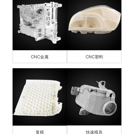
CNC金属
CNC塑料
复模
快速模具