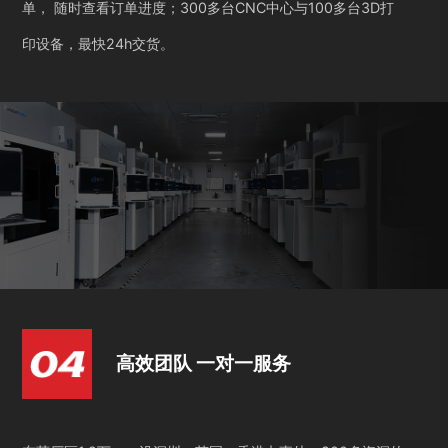
单， 随时查看订单进度；300多台CNC中心与100多台3D打
印设备，最快24h交货。
高效团队 一对一服务