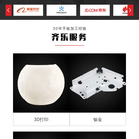
30年手板加工经验
齐乐服务
3D打印
钣金