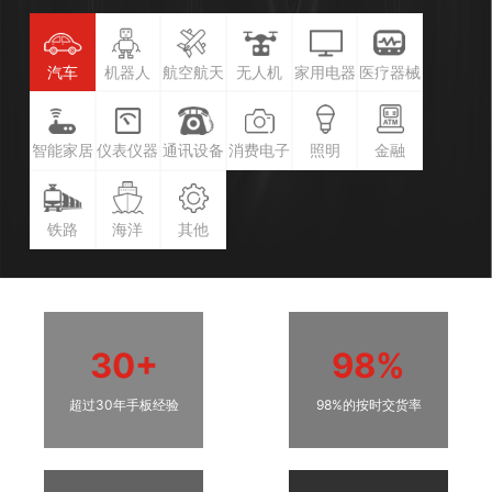
汽车
机器人
航空航天
无人机
家用电器
医疗器械
智能家居
仪表仪器
通讯设备
消费电子
照明
金融
铁路
海洋
其他
30+
98%
超过30年手板经验
98%的按时交货率