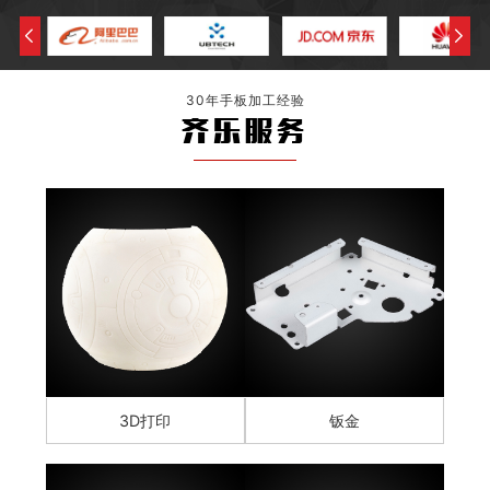
30年手板加工经验
齐乐服务
3D打印
钣金