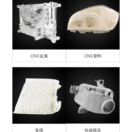
CNC金属
CNC塑料
复模
快速模具