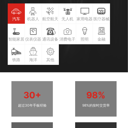
汽车
机器人
航空航天
无人机
家用电器
医疗器械
智能家居
仪表仪器
通讯设备
消费电子
照明
金融
铁路
海洋
其他
30+
98%
超过30年手板经验
98%的按时交货率