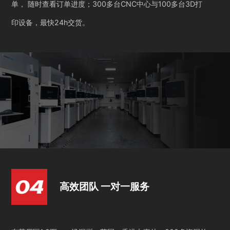
单， 随时查看订单进度；300多台CNC中心与100多台3D打
印设备，最快24h交货。
高效团队 一对一服务