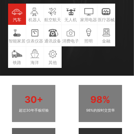
汽车
机器人
航空航天
无人机
家用电器
医疗器械
智能家居
仪表仪器
通讯设备
消费电子
照明
金融
铁路
海洋
其他
30+
98%
超过30年手板经验
98%的按时交货率