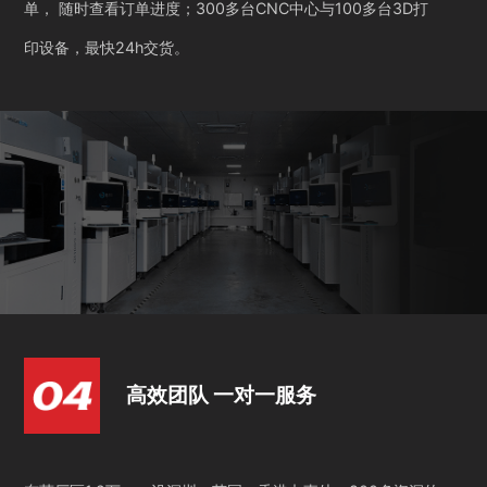
单， 随时查看订单进度；300多台CNC中心与100多台3D打
印设备，最快24h交货。
高效团队 一对一服务