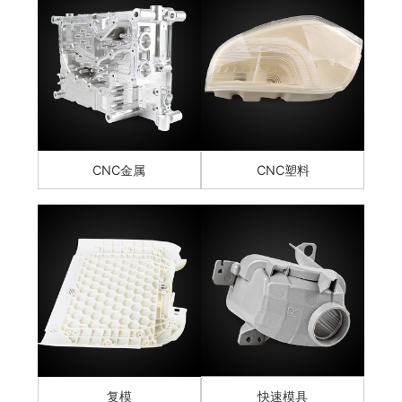
CNC金属
CNC塑料
复模
快速模具