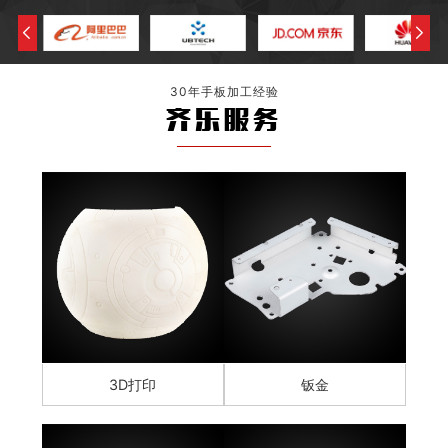
30年手板加工经验
齐乐服务
3D打印
钣金