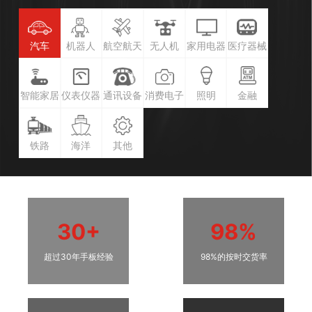
汽车
机器人
航空航天
无人机
家用电器
医疗器械
智能家居
仪表仪器
通讯设备
消费电子
照明
金融
铁路
海洋
其他
30+
98%
超过30年手板经验
98%的按时交货率