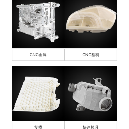
CNC金属
CNC塑料
复模
快速模具