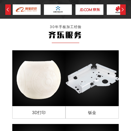
30年手板加工经验
齐乐服务
3D打印
钣金