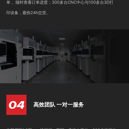
单， 随时查看订单进度；300多台CNC中心与100多台3D打
印设备，最快24h交货。
高效团队 一对一服务