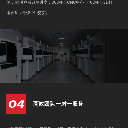
单， 随时查看订单进度；300多台CNC中心与100多台3D打
印设备，最快24h交货。
高效团队 一对一服务