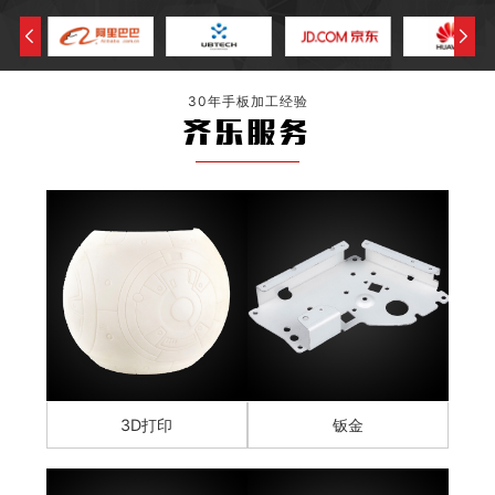
30年手板加工经验
齐乐服务
3D打印
钣金