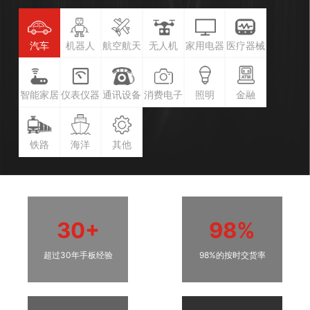
汽车
机器人
航空航天
无人机
家用电器
医疗器械
智能家居
仪表仪器
通讯设备
消费电子
照明
金融
铁路
海洋
其他
30+
98%
超过30年手板经验
98%的按时交货率