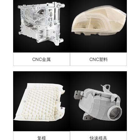
CNC金属
CNC塑料
复模
快速模具