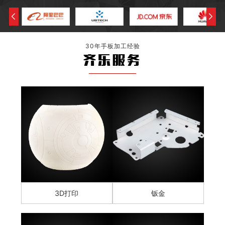
30年手板加工经验
齐乐服务
3D打印
钣金