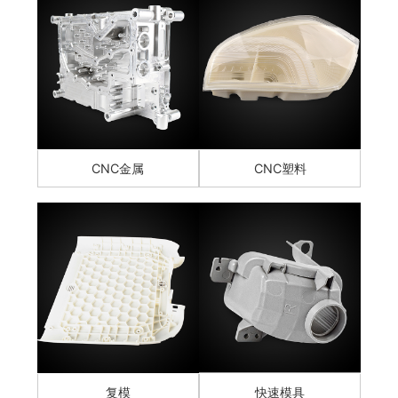
CNC金属
CNC塑料
复模
快速模具