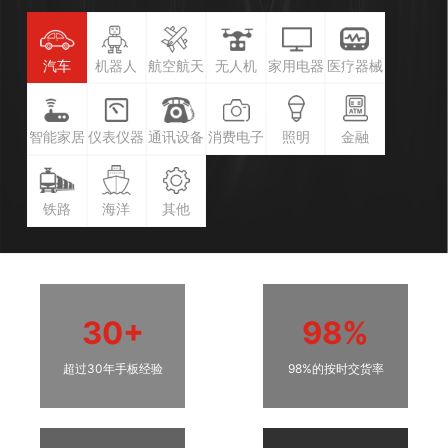
汽车
机器人
航空航天
无人机
家用电器
医疗器械
智能家居
仪表仪器
通讯设备
消费电子
照明
金融
铁路
海洋
其他
30+
98%
超过30年手板经验
98%的按时交货率