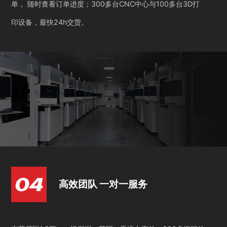
单， 随时查看订单进度；300多台CNC中心与100多台3D打
印设备，最快24h交货。
高效团队 一对一服务