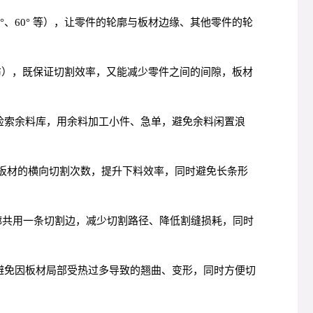
°、60° 等），让零件的轮廓与板材边缘、其他零件的轮
布），既保证切割效率，又能减少零件之间的间隙，板材
检索余料库，用余料加工小件、急单，避免余料闲置浪
板材的横向切割次数，提升下料效率，同时避免长条形
廓共用一条切割边，减少切割路径、降低割缝损耗，同时
避免因板材局部受热过多导致的翘曲、变形，同时方便切