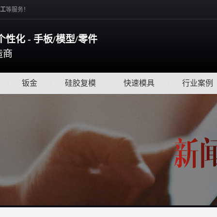
工
等服务！
个性化 - 手板/模型/零件
造商
|
钣金
|
硅胶复模
|
快速模具
|
行业案例