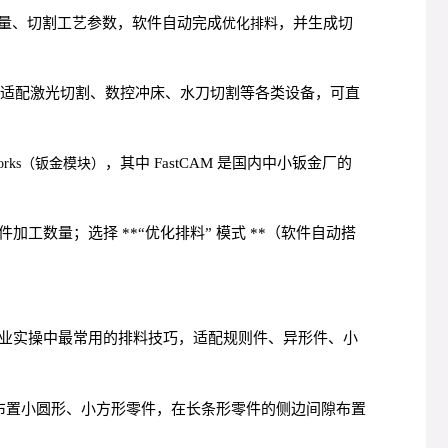
数量、切割工艺参数，软件自动完成
，并生成切
优化排料
能适配激光切割、数控冲床、水刀切割等各类设备，可直
，其中 FastCAM 是国内中小钣金厂的
Works（钣金模块）
数量；选择 **“优化排料” 模式 **（软件自动搭
业实操中最常用的排料技巧，适配规则件、异形件、小
布置小圆形、小方形零件，在长条形零件的侧边间隙布置