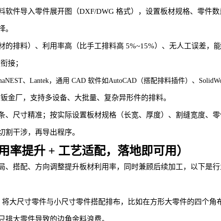
软件导入零件展开图（DXF/DWG 格式），设置板材规格、零件
择。
的排料）、利用率高（比手工排料高 5%~15%）、无人工误差，
缝衔接；
maNEST、Lantek
，通用 CAD 软件如
AutoCAD（搭配排料插件）、Solid
合大型钣金厂，支持多设备、大批量、复杂异形件的排料。
、尺寸精准；按实际设置板材规格（长宽、厚度）、割缝宽度、零件加工
切割干涉，再导出程序。
率提升 + 工艺适配，落地即可用）
局、搭配、方向调整提升板材利用率，同时兼顾后续加工，以下是行
，将大尺寸零件与小尺寸零件搭配排布，比如在方形大零件的四个角
只排大零件导致的边角余料浪费。