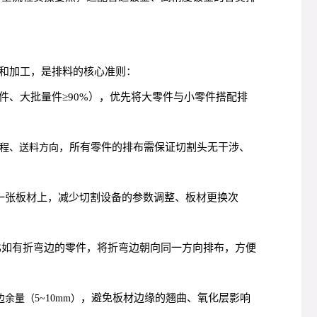
和加工，是排料的核心准则：
则件、大批量件≥90%），优先将大零件与小零件搭配排
，所有零件的排布需保证切割头无干涉、
程、送料方向
一张板材上，减少切割设备的参数调整、板材更换次
比如有折弯边的零件，将折弯边朝向同一方向排布，方便
，避免板材边缘的翘曲、氧化层影响
边余量（5~10mm）