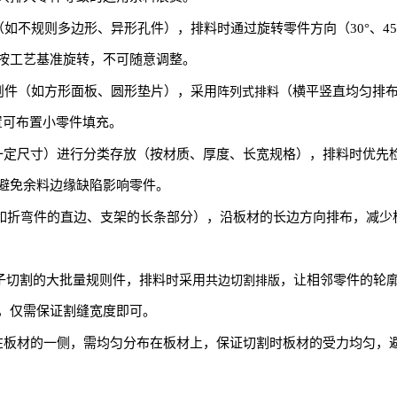
如不规则多边形、异形孔件），排料时通过旋转零件方向（30°、45
按工艺基准旋转，不可随意调整。
则件（如方形面板、圆形垫片），采用
（横平竖直均匀排
阵列式排料
置可布置小零件填充。
一定尺寸）进行分类存放（按材质、厚度、长宽规格），排料时优先
避免余料边缘缺陷影响零件。
如折弯件的直边、支架的长条部分），沿板材的长边方向排布，减少
子切割的大批量规则件，排料时采用
，让相邻零件的轮
共边切割排版
，仅需保证割缝宽度即可。
在板材的一侧，需均匀分布在板材上，保证切割时板材的受力均匀，