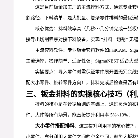
这是目前钣金加工厂的主流排料方式，通过专业套料
割路径、下料清单，是大批量、复杂零件排料的最优选
核心优势：排料效率高（几秒～几分钟完成一张板材
接导出切割程序对接下料设备，实现 “排料 - 切割” 无
主流套料软件：专业钣金套料软件如
FastCAM、Sig
主流选择，操作简单、适配性强；SigmaNEST 适
实操要点：导入零件时需保证零件展开图无冗余线条
配大小零件、旋转零件方向），排料完成后检查是否有
三、钣金排料的实操核心技巧（利用
排料的核心是在遵循原则的基础上，通过灵活的布
件、大件等所有场景，能直接提升利用率 5%~10%：
大小零件搭配排料
：这是提升利用率的核心技巧
小零件，充分利用大零件之间的空余空间，避免大板材