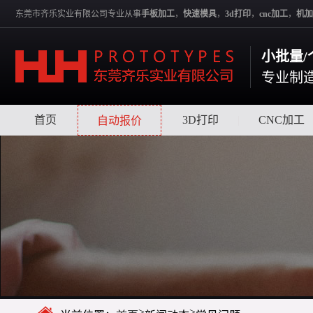
东莞市齐乐实业有限公司专业从事
手板加工
，
快速模具
，
3d打印
，
cnc加工
，
机加
小批量/
专业制
首页
|
|
3D打印
|
CNC加工
自动报价
>
>