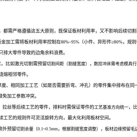
，都需严格遵循这五大原则，既保证板材利用率，又不影响后续切割
钣金加工需将板材利用率控制在
（小件、异形件≥80%，规
80%~95%
只排大零件导致的边角余料浪费。
求，比如激光切割需预留
切割间距（割缝宽度）
，数控冲床需考虑
模具行
烧熔相邻零件。
厚度、相同加工工艺（如是否需要折弯、冲孔）的零件集中排布在同
，避免加工参数冲突。
、拉丝等后续工艺的零件，排料时需保证零件的
，
工艺基准方向统一
续工艺的规则件可灵活旋转方向，最大化利用板材空间。
廓外预留
切割余量（0.1~0.5mm，根据割缝宽度调整）
，板材边缘预留
毛