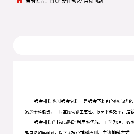
当前位置：
首页
新闻动态
常见问题
钣金排料也叫钣金套料，是钣金下料前的核心优化
，是
减少余料浪费，同时兼顾切割工艺性、提高下料效率
钣金排料的核心遵循“利用率优先、工艺为辅、效率
核心排料原则、主流排料方式、
难度增加等问题，以下从