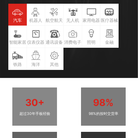
汽车
机器人
航空航天
无人机
家用电器
医疗器械
智能家居
仪表仪器
通讯设备
消费电子
照明
金融
铁路
海洋
其他
30+
98%
超过30年手板经验
98%的按时交货率