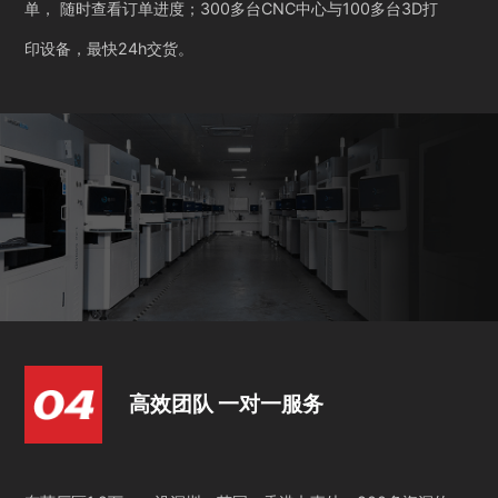
单， 随时查看订单进度；300多台CNC中心与100多台3D打
印设备，最快24h交货。
高效团队 一对一服务