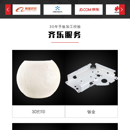
30年手板加工经验
齐乐服务
3D打印
钣金