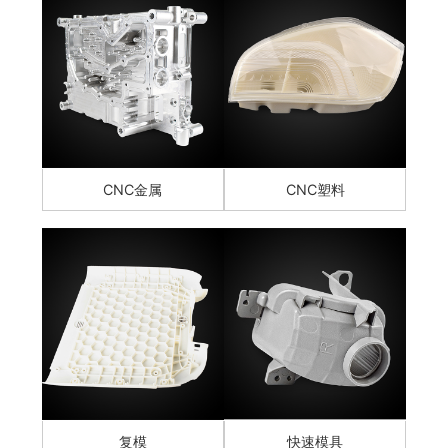
CNC金属
CNC塑料
复模
快速模具