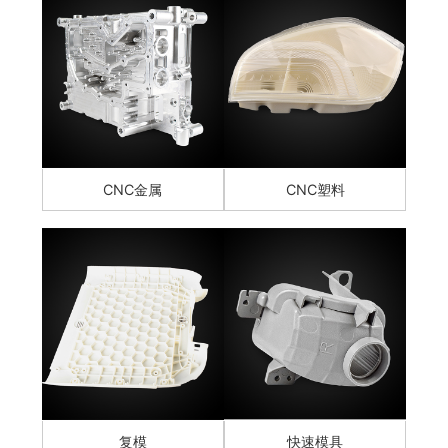
CNC金属
CNC塑料
复模
快速模具