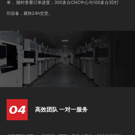
单， 随时查看订单进度；300多台CNC中心与100多台3D打
印设备，最快24h交货。
高效团队 一对一服务