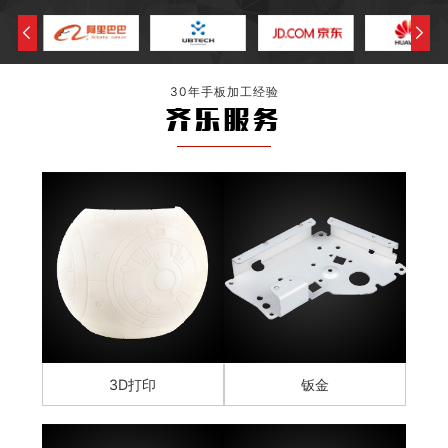
30年手板加工经验
齐乐服务
3D打印
钣金