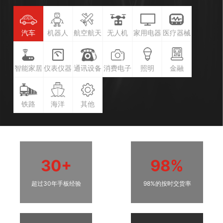
汽车
机器人
航空航天
无人机
家用电器
医疗器械
智能家居
仪表仪器
通讯设备
消费电子
照明
金融
铁路
海洋
其他
30+
98%
超过30年手板经验
98%的按时交货率