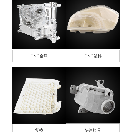
CNC金属
CNC塑料
复模
快速模具