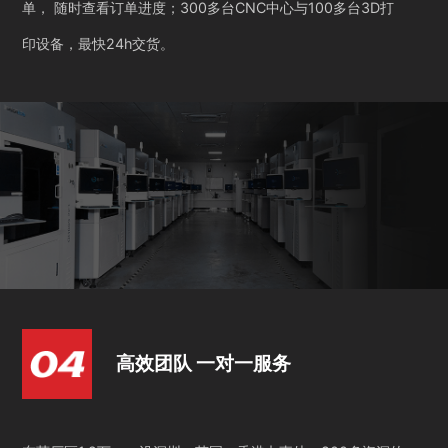
单， 随时查看订单进度；300多台CNC中心与100多台3D打
印设备，最快24h交货。
高效团队 一对一服务