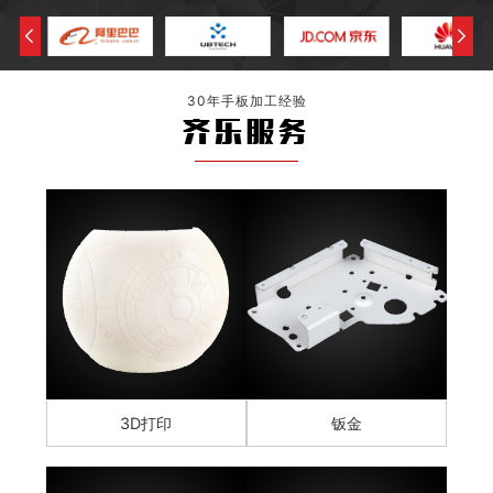
30年手板加工经验
齐乐服务
3D打印
钣金