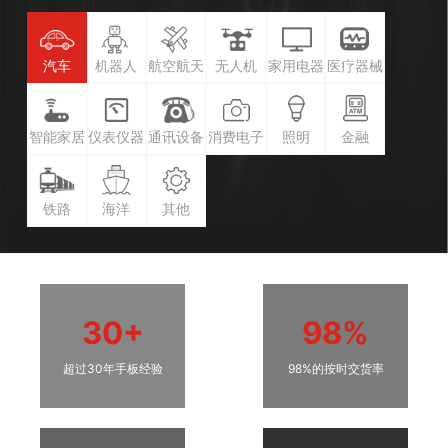
汽车
机器人
航空航天
无人机
家用电器
医疗器械
智能家居
仪表仪器
通讯设备
消费电子
照明
金融
铁路
海洋
其他
30+
98%
超过30年手板经验
98%的按时交货率