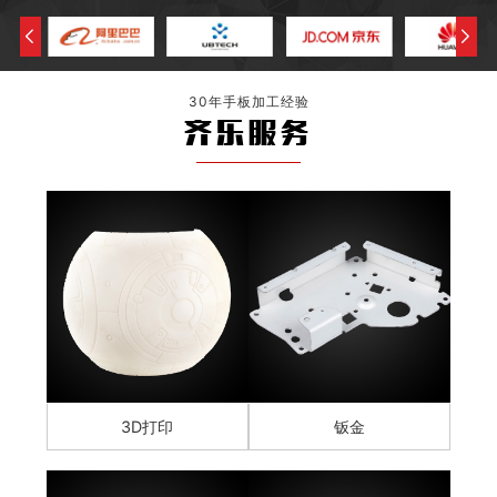
30年手板加工经验
齐乐服务
3D打印
钣金