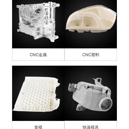
CNC金属
CNC塑料
复模
快速模具