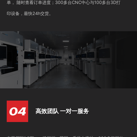
单， 随时查看订单进度；300多台CNC中心与100多台3D打
印设备，最快24h交货。
高效团队 一对一服务