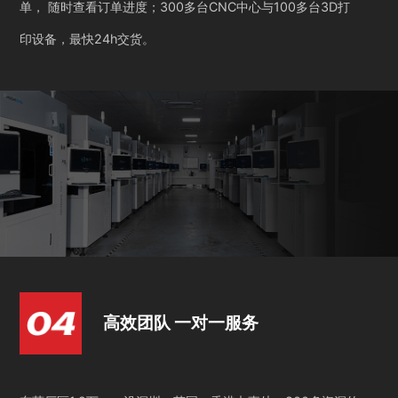
单， 随时查看订单进度；300多台CNC中心与100多台3D打
印设备，最快24h交货。
高效团队 一对一服务