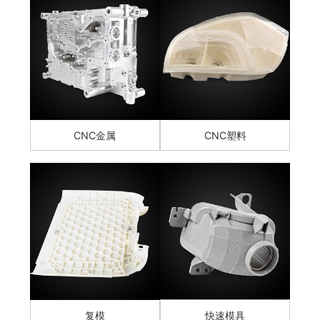
CNC金属
CNC塑料
复模
快速模具