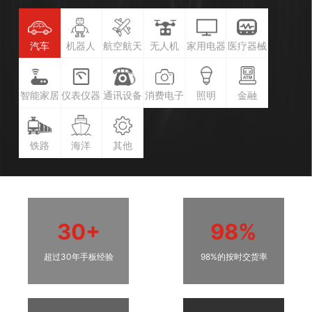
汽车
机器人
航空航天
无人机
家用电器
医疗器械
智能家居
仪表仪器
通讯设备
消费电子
照明
金融
铁路
海洋
其他
30+
98%
超过30年手板经验
98%的按时交货率