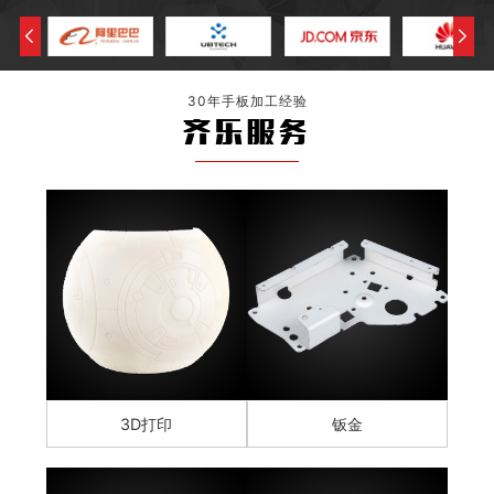
30年手板加工经验
齐乐服务
3D打印
钣金