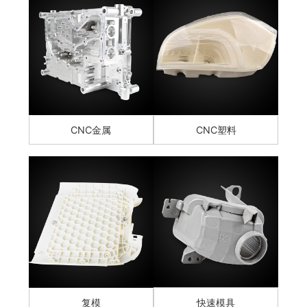
CNC金属
CNC塑料
复模
快速模具