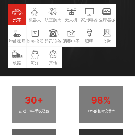
汽车
机器人
航空航天
无人机
家用电器
医疗器械
智能家居
仪表仪器
通讯设备
消费电子
照明
金融
铁路
海洋
其他
30+
98%
超过30年手板经验
98%的按时交货率