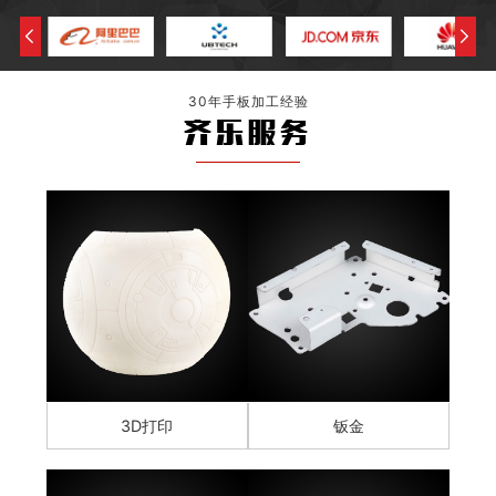
30年手板加工经验
齐乐服务
3D打印
钣金