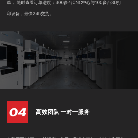
单， 随时查看订单进度；300多台CNC中心与100多台3D打
印设备，最快24h交货。
高效团队 一对一服务