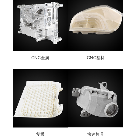
CNC金属
CNC塑料
复模
快速模具