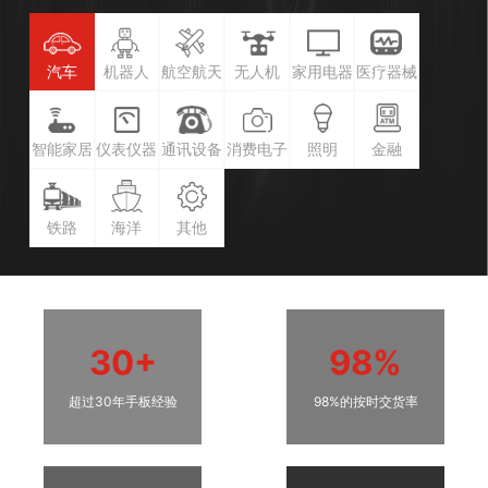
汽车
机器人
航空航天
无人机
家用电器
医疗器械
智能家居
仪表仪器
通讯设备
消费电子
照明
金融
铁路
海洋
其他
30+
98%
超过30年手板经验
98%的按时交货率