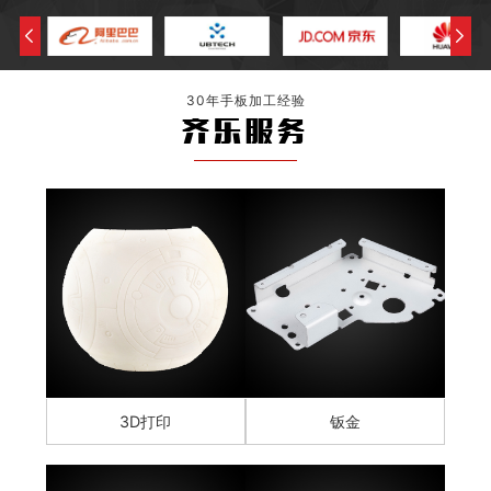
30年手板加工经验
齐乐服务
3D打印
钣金