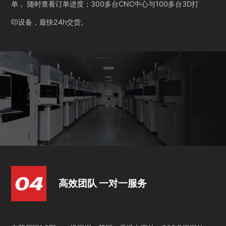
单， 随时查看订单进度；300多台CNC中心与100多台3D打
印设备，最快24h交货。
高效团队 一对一服务