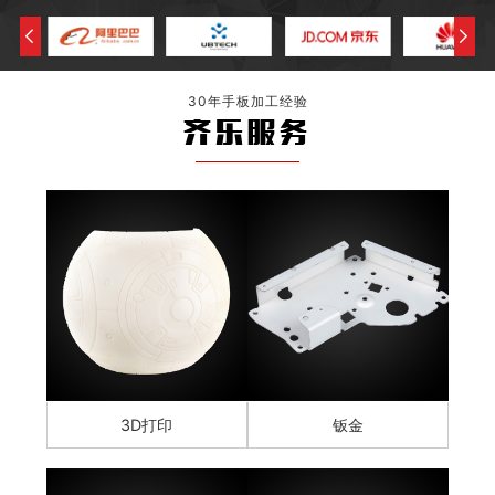
30年手板加工经验
齐乐服务
3D打印
钣金