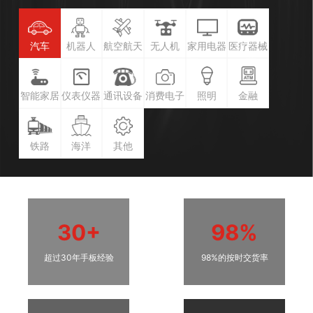
汽车
机器人
航空航天
无人机
家用电器
医疗器械
智能家居
仪表仪器
通讯设备
消费电子
照明
金融
铁路
海洋
其他
30+
98%
超过30年手板经验
98%的按时交货率