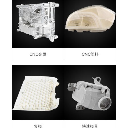
CNC金属
CNC塑料
复模
快速模具