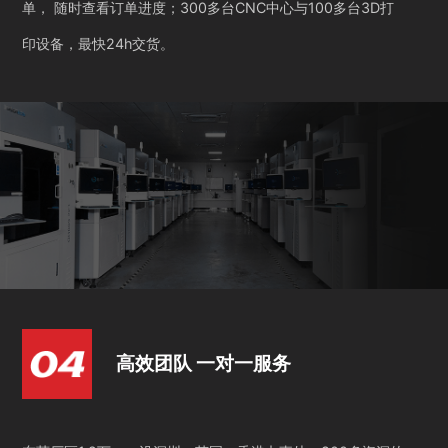
单， 随时查看订单进度；300多台CNC中心与100多台3D打
印设备，最快24h交货。
高效团队 一对一服务