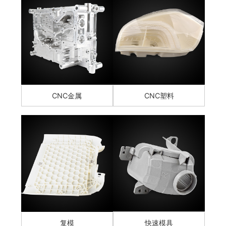
CNC金属
CNC塑料
复模
快速模具